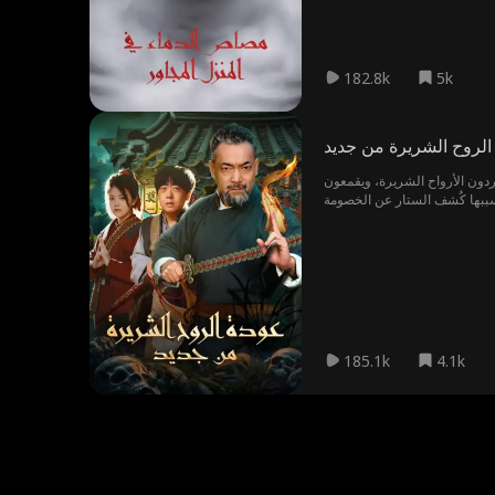
182.8k
5k
الروح الشريرة من جديد
ردون الأرواح الشريرة، ويقمعون
يّة. وبسببها كُشف الستار عن الخصومة
عها لعنة القمر الدموي، فيُجبر
وة لإنقاذ عالم البشر من الهلاك
185.1k
4.1k