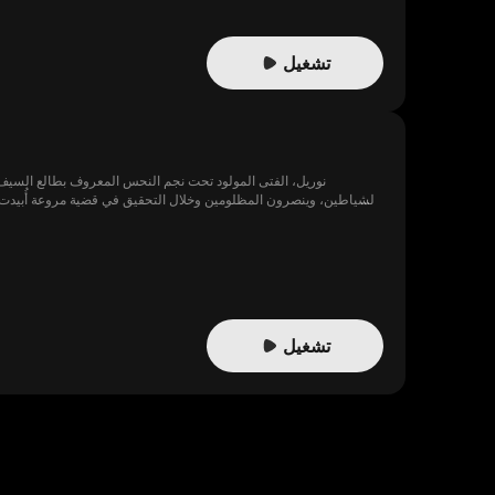
تشغيل
نوريل، الفتى المولود تحت نجم النحس المعروف بطالع السيف ال
الشياطين، وينصرون المظلومين وخلال التحقيق 
الممتدة لمئة عام بين طائفة الشياطين وعائلة الترابي لكن نوريل كان 
تشغيل