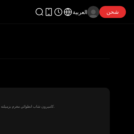
شحن
العربية
كاميرون شاب انطوائي مغرم بزميلته دايان، لكن مساعيه العاطفية تتعثر بانتقال مصاصة الدماء فيكتوريا للعيش بالجوار، ليجد نفسه فجأة وسط مغامرة حياة أو موت.