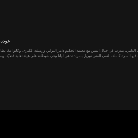
عودة 
دامي، يتدرب في جبال التنين مع معلمه الحكيم دامر الترابي وزميلته الكبرى. وكانوا معًا يطا
في قضية مروعة أُبيدت فيها أسرة كاملة، التقى الفتى نوريل بامرأة تدعى ليانا وهي شيطانة على هيئة ثعلبة فض
يخفي في جسده جوهر المارد القرمزي، وهو بذرة شيطانية قديمة، وما إن استيقظت حتى أيقظت م
العدوان اللدودان على التحالف رغم العدا