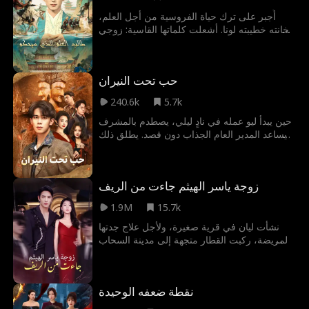
ابنة ولي نعمته المفقود.
أُجبر على ترك حياة الفروسية من أجل العلم،
فخانته خطيبته لونا. أشعلت كلماتها القاسية: زوجي
يجب أن يكون قائدًا، لا طالب علم ضعيف! نارًا في
صدره. فتتحطم كرامته ويتوعد بالانتقام. يهجر العلم
وينهض من رماده ليغزو البلاد ويستعيد قدره كقائد
حب تحت النيران
أسطوري. فلا أحد يمكنه إيقاف رجل كُتب له أن
يحكم.
240.6k
5.7k
حين يبدأ ليو عمله في نادٍ ليلي، يصطدم بالمشرف
ويساعد المدير العام الجذاب دون قصد. يطلق ذلك
العنان لسلسلة أحداث دبرها عقل مدبر خفي منذ
لحظة دخوله النادي. وبينما يجمع ليو خيوط القضية،
يكشف حقيقة تصيبه بالذهول...
زوجة ياسر الهيثم جاءت من الريف
1.9M
15.7k
نشأت ليان في قرية صغيرة، ولأجل علاج جدتها
المريضة، ركبت القطار متجهة إلى مدينة السحاب
لتطلب المال من والدها في القطار، تصادف لقاؤها
مع زعيم العصابة الشهير ياسر الهيثم كان ياسر
مطاردًا من أعدائه، ومصابًا بجروح خطيرة، فتنقذه
نقطة ضعفه الوحيدة
ليان، لتنشأ بينهما علاقة لا يمكن وصفها بعد عودتها
إلى المدينة، يبدأ ياسر بملاحقتها بطريقة متسلطة