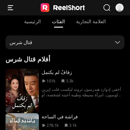
العلامة التجارية
الفئات
الرئيسية
قتال شرس
أفلام قتال شرس
زفافٌ لم يكتمل
101k
3.3k
أخفى إدوارد هندرسون ثروته ليكسب قلب إيرين
لوسون، امرأة بسيطة وطيبة أحبته لشخصه، أو
هكذا ظن. خطط لكشف الحقيقة يوم زفافهما، لكن
نانسي، صديقة إيرين المقربة، كان لها رأي آخر.
متأثرة بهمسات 'اختبار حبه'، حولت إيرين الزفاف
فراشة في الساحة
إلى سلسلة من المطالب التعجيزية. توسل إدوارد
وحاول إقناعها، لكن عروسه لم تستمع سوى
278.1k
3.1k
لصديقتها. نظر إلى المرأة التي أحبها، فرأى شخصا