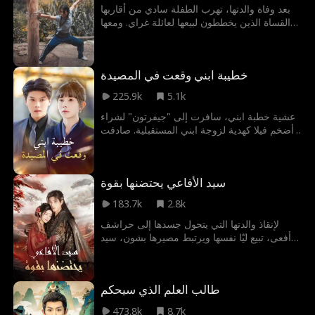
غريبا عنه، واتخذ قراره: 'أُلغي الزفاف'.
بعد وفاة والدتها، تهرب الطفلة سادي من أقاربها
القساة الذين يخططون لبيعها لعائلة غراي. ومعها
تذكار والدتها فقط، تلجأ إلى جدها المحبط الذي
يدربها على الفنون القتالية. وبعد عشر سنوات،
تتصدى سادي للظلم وتهزم متنمرا محليا لتنال
خطيبة ابني وقعت في المصيدة
فرصة التدريب في المدينة. وبقوتها التي لا تقهر،
ترتقي لتصبح بطلة عالمية، وتتحول من فتاة يتيمة
225.9k
5.1k
إلى أسطورة.
عشية خطبة ابني، سافرت إلى "جيفرتون" لشراء
أضخم فيلا كهدية لزوجة ابني المستقبلية. صادفت
امرأة تنافسني على القصر، لأكتشف أنها خطيبة
ابني. والأسوأ أنني كشفت سرها: تخون ابني
وحامل من غيره وتخطط لنسب الطفل له. تتباهى
سيد الأفاعي يحتضنها بقوة
بداعمها القوي، ولا تدرك أن من تتفاخر به... هو أنا.
183.7k
2.8k
لإنقاذ والدتها التي يتحول جسدها إلى حراشف
أفعى، تبيع ليّا نفسها ويرتبط مصيرها بشون، سيد
الأفاعي، لتحمل بتسع بيضات أفاع. وبينما يوفر
شون الحماية لها، يُجبر على خوض محنة سماوية
ويضطر لتركها. تعود ليّا وحيدة إلى قريتها، لتُتهم
طالب العلم الذي سيحكم
بأنها شيطانة وتواجه الموت على يد الأهالي. يعود
شون لإنقاذها في اللحظة الحاسمة، ويكتشف أنها
473.8k
8.7k