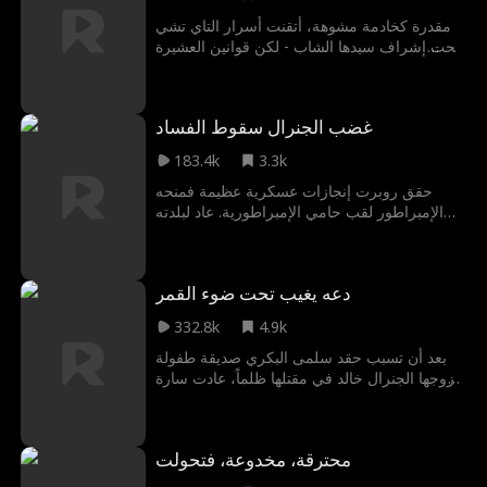
على طائفتها بهدف الاستيلاء على ختم النار
والسيطرة. ومع اقتراب الطائفة من الدمار
مقدرة كخادمة مشوهة، أتقنت أسرار التاي تشي
وشقيقها على وشك الموت، لم تعد تتحمل
تحت إشراف سيدها الشاب - لكن قوانين العشيرة
وأطلقت قوة ختم النار، مما قلب الموازين
أسكتت مهاراتها، ووصمت وجهها ومهاراتها
وأنقذهم جميعًا!
بالممنوعة. عندما تلمع السيوف لتهدد حياته، تعيد
قبضاتها كتابة القدر في غبار الساحة.
غضب الجنرال سقوط الفساد
183.4k
3.3k
حقق روبرت إنجازات عسكرية عظيمة فمنحه
الإمبراطور لقب حامي الإمبراطورية. عاد لبلدته
مكرماً ليُفجع باعتداء ابن المحافظ على شقيقته
وإصابة والدته. عاقب الجناة وكشف مؤامرة لتواطؤ
المسؤولين باختلاس تعويضات الجنود. ورغم هجوم
دعه يغيب تحت ضوء القمر
شقيق الإمبراطورة، مضى في تحقيقه حتى أعدم
الفاسدين وحقق العدالة للشهداء وذويهم.
332.8k
4.9k
بعد أن تسبب حقد سلمى البكري صديقة طفولة
زوجها الجنرال خالد في مقتلها ظلماً، عادت سارة
إلى الماضي قبل هجوم قبيلة عبس على القصر.
هذه المرة، ستتحدى القدر وتحمي الإمبراطورة كي
لا تتكرر مأساتها
محترقة، مخدوعة، فتحولت