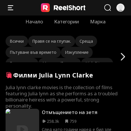
Начало
Категории
Марка
Всички
Правя се на глупак.
Среща
Пътуване във времето
Изкупление
Безсмъртен
Маршал/Генерал
Nick Ritacco
Филми Julia Lynn Clarke
Мафия
От врагове до любовници
Прераждане
Закоравял изпълнителен директор
Julia lynn clarke movies is the collection of films
featuring Julia lynn as she performs as a troubled
Любовен триъгълник
billionaire heiress with a powerful, strong
personality.
Наследница/Светска личност
Lauren Farmer
Отмъщението на зетя
Любов след брака
Трогателен филм
258.3k
759
След като години наред е бил зле
Скрита идентичност
Прераждане