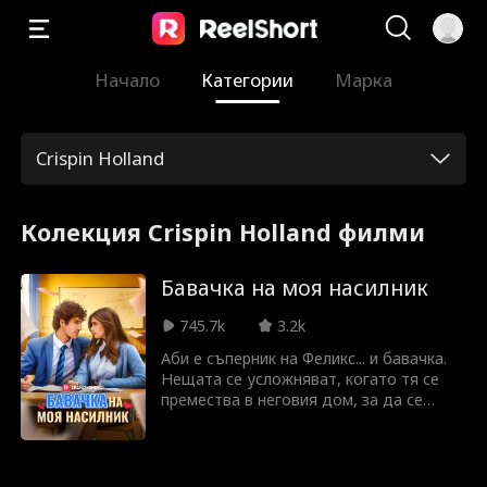
Начало
Категории
Марка
Crispin Holland
Колекция Crispin Holland филми
Бавачка на моя насилник
745.7k
3.2k
Аби е съперник на Феликс... и бавачка.
Нещата се усложняват, когато тя се
премества в неговия дом, за да се
грижи за него и сестра му, и Феликс и
Аби осъзнават чувствата си един към
друг. Може ли Аби да скрие чувствата
си към Феликс, за да запази работата