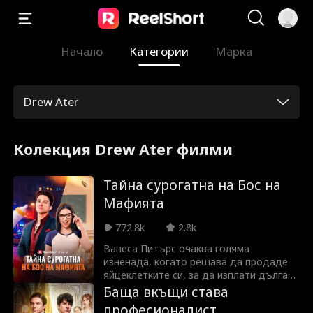
Начало
Категории
Марка
Drew Ater
Колекция Drew Ater филми
Тайна сурогатна на Бос на
Мафията
772.8k
2.8k
Ванеса Питърс очаква голяма
изненада, когато решава да продаде
яйцеклетките си, за да изплати дълга
на приятеля си... но остава бременна
Баща вкъщи става
вследствие на клинична грешка. След
професионалист