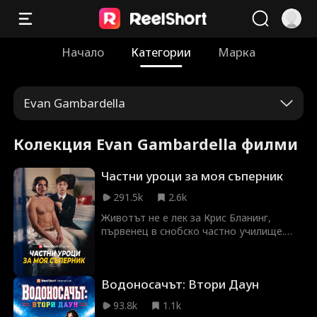
Начало
Категории
Марка
Evan Gambardella
Колекция Evan Gambardella филми
Частни уроци за моя съперник
291.5k
2.6k
Животът не е лек за Крис Бланинг,
първенец в снобско частно училище.
Достатъчно трудно се справя с тормоза
от съученици, когато се оказва, че
стипендията му вече не покрива таксите
Водоносачът: Втори Даун
за обучение и той трябва да започне да
дава уроци на най-големия си враг —
93.8k
1.1k
Люшън Аларик. Люшън е разглезеното