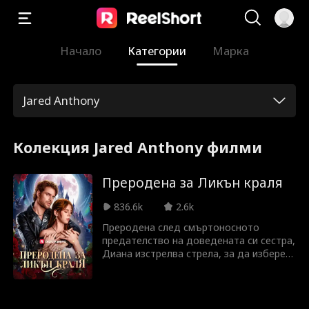
Начало
Категории
Марка
Jared Anthony
Колекция Jared Anthony филми
Преродена за Ликън краля
836.6k
2.6k
Преродена след смъртоносното
предателство на доведената си сестра,
Диана изстрелва стрела, за да избере
своя спътник. Тя попада върху
Александър, скрития крал на Ликаните.
Но с Айви, която все още крои планове,
и неясната връзка с Алекс, Диана