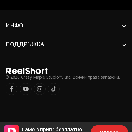
трябва да се бори, за да промени
съдбата си—преди да е станало
твърде късно.
ИНФО
ПОДДРЪЖКА
© 2026 Crazy Maple Studio™, Inc. Всички права запазени.
Само в прил.: безплатно