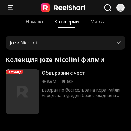
Начало
Категории
Марка
Joze Nicolini
Колекция Joze Nicolini филми
Обвързани с чест
В тренд
8.6M
60k
Базиран по бестселъра на Кора Райли!
Увредена в уреден брак с хладния и
опасно привлекателен наследник на
нюйоркската мафия – Лука, 18-
годишната скрита мафийна принцеса от
Чикаго, Ария, трябва да реши дали
предаването на тялото си – а може би и
сърцето си – на мъж, роден в насилие,