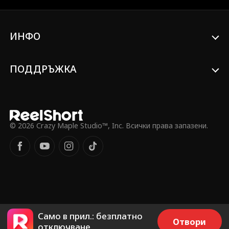
ще бъде нейното най-голямо
предателство или единственият ѝ шанс
да оцелее.
ИНФО
ПОДДРЪЖКА
© 2026 Crazy Maple Studio™, Inc. Всички права запазени.
Само в прил.: безплатно
Отвори
отключване