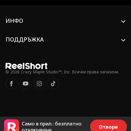
лошо момче, което току-що е видял да
се опитва да съблазни учителката им,
за да оправи оценките му! Още по-
ИНФО
лошо, Люшън пък е разкрил най-
дълбоката и мръсна тайна на Крис. На
Крис не му остава нищо друго, освен да
държи приятелите си близо, а
ПОДДРЪЖКА
враговете още по-близо… но може би е
започнал да се приближава твърде
много...
© 2026 Crazy Maple Studio™, Inc. Всички права запазени.
Само в прил.: безплатно
Отвори
отключване