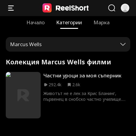
Начало
Категории
Марка
Marcus Wells
Колекция Marcus Wells филми
Частни уроци за моя съперник
292.4k
2.6k
Животът не е лек за Крис Бланинг,
първенец в снобско частно училище.
Достатъчно трудно се справя с тормоза
от съученици, когато се оказва, че
стипендията му вече не покрива таксите
за обучение и той трябва да започне да
дава уроци на най-големия си враг —
Люшън Аларик. Люшън е разглезеното