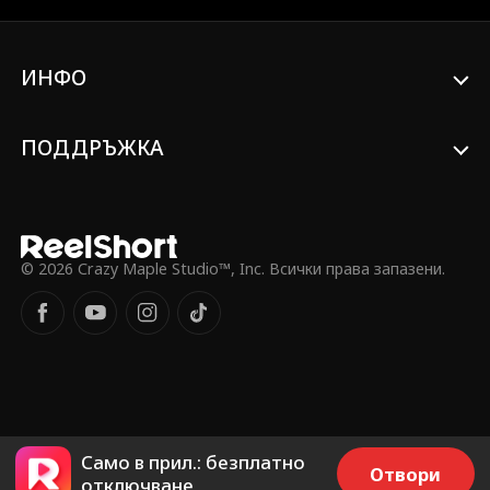
гласа си. По време на търг тя помага на
Джонатан да спечели сандък със
съкровище. Тя дори „говори“ с
ИНФО
домашното куче и помага на Ноа да
открие изгубената си цигулка. Лайла
„принуждава“ Харолд и коварната
Вивиен да кажат истината. Тя помага на
ПОДДРЪЖКА
семейството да се спаси, разкрива
интригите и не позволява на Харолд,
Карън и Вивиен да се скрият.
© 2026 Crazy Maple Studio™, Inc. Всички права запазени.
Само в прил.: безплатно
Отвори
отключване