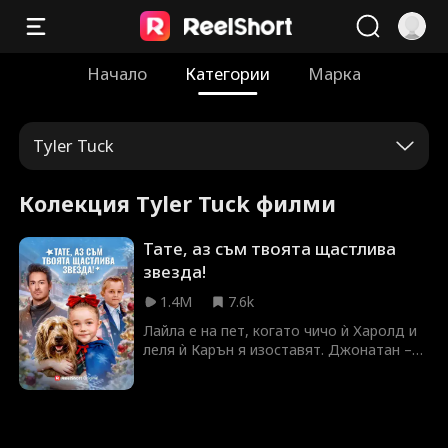
Начало
Категории
Марка
Tyler Tuck
Колекция Tyler Tuck филми
Тате, аз съм твоята щастлива
звезда!
1.4M
7.6k
Лайла е на пет, когато чичо ѝ Харолд и
леля ѝ Карън я изоставят. Джонатан –
добросърдечен милиардер – я намира и
отвежда в дома си. От момента, в
който я осиновява, домът му засиява.
Ноа, синът на Джонатан, не е говорил
от дълго време, но с Лайла намира