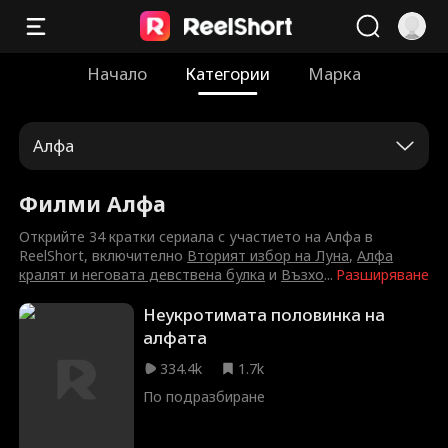
Начало
Категории
Марка
Алфа
Филми Алфа
Открийте 34 кратки сериала с участието на Алфа в
ReelShort, включително
Вторият избор на Луна
,
Алфа
кралят и неговата девствена булка
и
Възхо
...
Разширяване
Неукротимата половинка на
алфата
334.4k
1.7k
По подразбиране