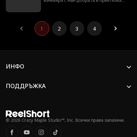
изневяра с най-добрата ѝ приятелка
Хелена. Съсипана, тя импулсивно се
омъжва за скромен бездомник на име
Лиъм. Елара дори не подозира, че той
всъщност е милиардер и Алфа в света
1
2
3
4
на върколаците, който ще я глези
отвъд най-смелите ѝ мечти!
ИНФО
ПОДДРЪЖКА
© 2026 Crazy Maple Studio™, Inc. Всички права запазени.