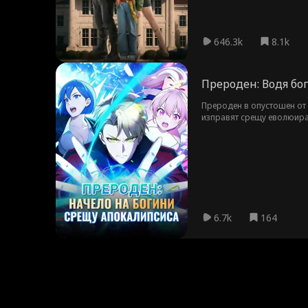
646.3k
8.1k
Прероден: Водя бо
Прероден в опустошен от 
изправят срещу еволюира
6.7k
164