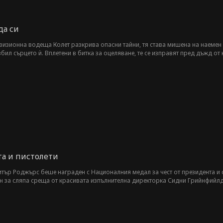
да си
визионна водеща Колет разкрива опасни тайни, тя става мишена на наемен 
бил сърцето ѝ. Вплетени в битка за оцеляване, те се изправят пред дъжд от
ите им. Докато старите рани се отварят, а нови врагове ги притискат, любо
а и пистолети
Питър Роджърс беше награден с Националния медал за чест от президента и
н за сляпа среща от красивата изпълнителна директорка Сидни Грийнфийлд 
ър, които не знаеха истинската му самоличност, го срещнаха отново, му о
азкри, че Питър е нейният съпруг, с което засрами всички.