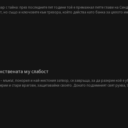
р с тайна: през последните пет години той е премахнал петте глави на Синди
т, но също и ключовете към трезора, който действа като банка за цялото им 
ие. Но преди да се разкрие пред нея, той я заварва да спи с високопоставен
градинар, за да му помогне да проникне в трезора на Златния ключ. Сега Г
окато хваща Иван в действие... и всичко това, докато го смятат за просто гр
нствената му слабост
с – мъжът, покорил и най-жестокия затвор, се завръща, за да разкрие кой е 
рии и стари врагове, защитавайки своето. Докато подземният свят рухва, У