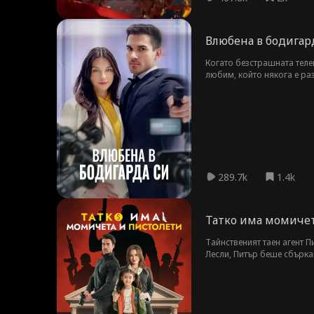
Влюбена в бодигар
Когато безстрашната теле
любим, който някога е раз
колкото опасността по пет
големият риск.
289.7k
1.4k
Татко има момичет
Тайнственият таен агент 
Лесли, Питър беше сбърка
бившата приятелка на Пит
за това, Сидни публично р