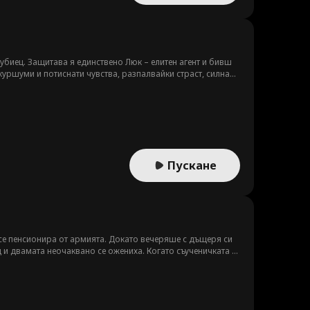
убиец. Защитава я единствено Люк – елитен агент и бивш
 куршуми и потиснати чувства, разпалвайки страст, силна
вта може да е единственото им спасение – или най-
Пускане
 се пенсионира от армията. Докато вечеряше с дъщеря си
и двамата неочаквано се ожениха. Когато съученичката и
тправиха различни обиди и подигравки. След като разбра