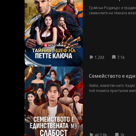
Грейсън Роджърс е градина
символите на тяхната влас
живот на лукс и спокойств
използва достъпа си като 
той е истинският лидер, д
1.2M
7.1k
Семейството е еди
Уайът, известен като Хаде
той помита престъпни импе
467.8k
2k