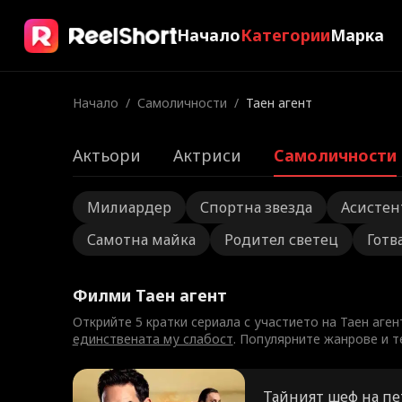
Начало
Категории
Марка
Начало
/
Самоличности
/
Таен агент
Актьори
Актриси
Самоличности
Милиардер
Спортна звезда
Асистен
Самотна майка
Родител светец
Готв
Филми Таен агент
Открийте 5 кратки сериала с участието на Таен аген
единствената му слабост
. Популярните жанрове и т
Тайният шеф на пе