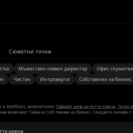
Сюжетни точки
т/ка
Мъжествен главен директор
Офис служите
ач
Чистач
Интроверти
Собственик на бизнес
т в ReelShort, включително
Тайният шеф на петте ключа
,
Татко 
еми включват Тайни и Собственик на бизнес. Гледайте онлайн с
тте ключа