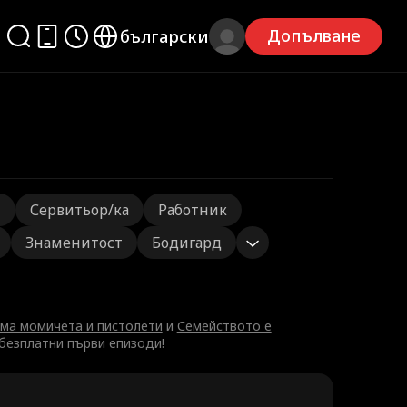
Допълване
български
л
Сервитьор/ка
Работник
Знаменитост
Бодигард
има момичета и пистолети
и
Семейството е
 безплатни първи епизоди!