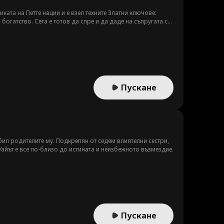
ката на Петте нации и е взел техните Златни ключове:
богатство. Сега е готов да спре и да даде на съпругата си
 генерал от синдиката, Иван. Иван иска Грейсън да
рейсън трябва да намери начин да докаже на всички, че
адинар.
Пускане
убил родителите му. Подкрепян от седем влиятелни сестри,
айът е все по-близо до истината и неизбежното възмездие.
Пускане