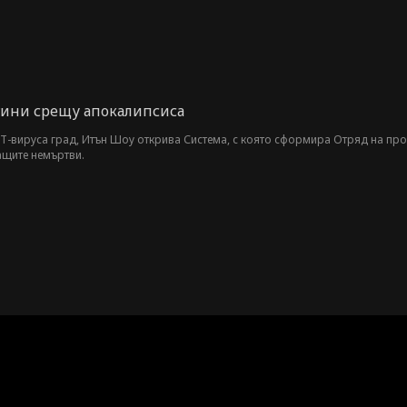
гини срещу апокалипсиса
Т-вируса град, Итън Шоу открива Система, с която сформира Отряд на проф
щите немъртви.