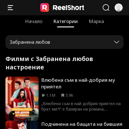
Начало
Категории
Марка
Забранена любов
Филми с Забранена любов
настроение
Влюбена съм в най-добрия му
приятел
1.1M
5.9k
„Влюбена съм в най-добрия приятел на
брат ми?!“ е базиран на романа,
публикуван от Tapas Entertainment, Inc.
Когато Кейтлин Синклер се премества в
Подчинена на бащата на бившия
апартамента си извън кампуса с