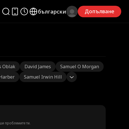
Допълване
български
s Oblak
David James
Samuel O Morgan
 Harber
Samuel Irwin Hill
ши проблемите ти.