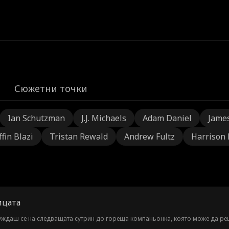
Сюжетни точки
Ian Schutzman
J.J. Michaels
Adam Daniel
Jame
ffin Blazi
Tristan Rewald
Andrew Fultz
Harrison
ицата
буждаш се на следващата сутрин до гореща компаньонка, която може да ре