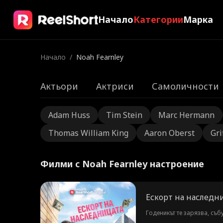
Начало
Категории
Марка
Начало
/
Noah Fearnley
Актьори
Актриси
Самоличности
Adam Huss
Tim Stein
Marc Hermann
Thomas William King
Aaron Oberst
Gri
Филми с Noah Fearnley настроение
Ескорт на наследн
Годеникът те зарязва, съ