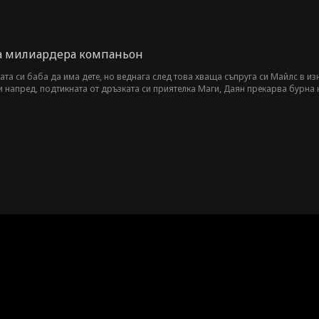
а милиардера компаньон
а си баба да има дете, но веднага след това хваща съпруга си Майлс в из
 напред, подтикната от дръзката си приятелка Маги, Даян прекарва бурна 
а истина: Еди всъщност е Доминик, техен бивш състудент, тайно влюбен в н
и всичко, за да спечели Даян. През деня е могъщ магнат, а през нощта до
.