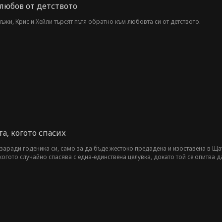
 любов от детството
ъжи, Крис и Хейли търсят пътя обратно към любовта си от детството.
а, когото спасих
 заради годеника си, само за да бъде жестоко предадена и изоставена в Ща
 когото случайно спасява с една-единствена целувка, докато той се опитва д
 всяка друга заплаха. С развитието на новия им живот Хана започва да осъ