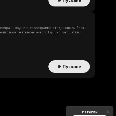
Пускане
невяра. Съкрушена, тя прекратява 7-годишния им брак. В
нощ с привлекателното жиголо Еди... но кокошата ѝ
ея от години. Завърнал се от чужбина като безмилостен
броволно играе нейно отдадено жиголо, решен да я
Пускане
Изтегли