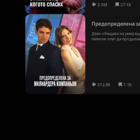
3.3M
27.1k
Предопределена з
Даян обещава на умиращат
пиянски опит да продължи
слепота скрива шокиращат
милиардер, той ще направ
накара да се влюби в него
312.8k
1.1k