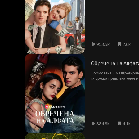
953.5k
2.6k
Обречена на Алфат
Тормозена и малтретирана
тя среща привлекателен мъ
884.8k
4.1k