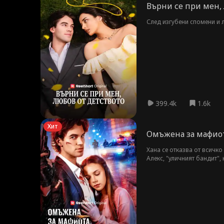
Върни се при мен,
След изгубени спомени и л
399.4k
1.6k
Хит
Омъжена за мафиот
Хана се отказва от всичко
Алекс, "уличният бандит",
отмъстителния ѝ бивш и от
от улицата...