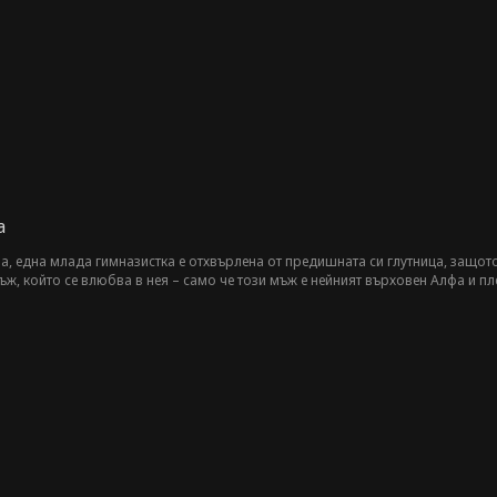
а
, една млада гимназистка е отхвърлена от предишната си глутница, защото 
ж, който се влюбва в нея – само че този мъж е нейният върховен Алфа и пл