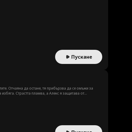
Пускане
тите. Отчаяна да остане, тя прибързва да се омъжи за
а избяга. Страстта пламва, а Алекс я защитава от
знава, че Алекс може би е много повече от един непознат