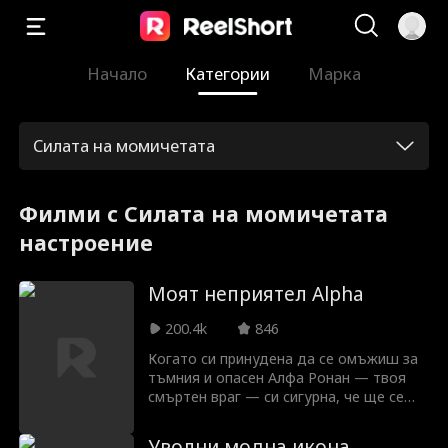
Начало
Категории
Марка
Силата на момичетата
Филми с Силата на момичетата
настроение
Моят неприятел Alpha
200.4k
846
Когато си принудена да се омъжиш за
тъмния и опасен Алфа Ронан — твоя
смъртен враг — си сигурна, че ще се
убиете един друг преди да стигнете до
олтара. Но когато общ враг заплашва
Уволни модна икона