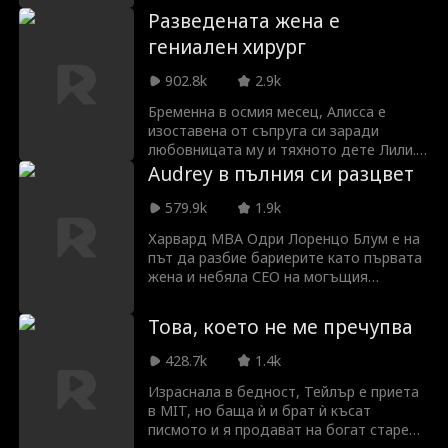
добрата ѝ приятелка Илейн не я
Разведената жена е
пращат в затвора и не отнемат
гениален хирург
дъщеря ѝ. Осъзнала предателството,
Никол е готова да си върне статуса на
902.8k
2.9k
наследница, да спаси детето си и да
покаже на всички как изглежда една
Бременна в осмия месец, Алисса е
истинска кралица.
изоставена от съпруга си заради
любовницата му и тяхното дете Лили.
Малко знаят те, че Алисса всъщност е
Audrey в пълния си разцвет
Джейн Дейвънпорт, доктор по
медицина – наследница на богатството
579.9k
1.9k
на Дейвънпорт и единствената
Харвард MBA Одри Лоренцо Блум е на
сърдечна хирургиня в света, която
път да разбие бариерите като първата
може да спаси Лили.
жена и небяла CEO на могъщия
конгломерат BloomCo. Тя се подготвя
от години, дори използва псевдоним
Това, което не ме пречупва
като латиноамериканска чистачка, за
да научи вътрешната работа на
428.7k
1.4k
компанията. Сега, в навечерието на
банкета, който я представя, Одри
Израснала в бедност, Тейлър е приета
открива, че годеникът ѝ мисли, че е
в MIT, но баща ѝ и брат ѝ късат
нелегална имигрантка и планира да я
писмото и я продават на богат старец.
измами и депортира, старшите