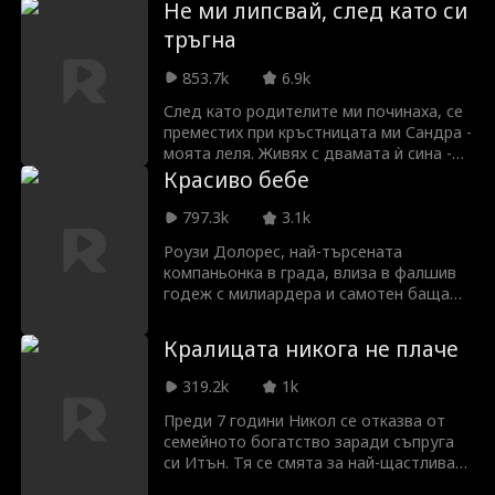
Не ми липсвай, след като си
съпругът ѝ не ѝ вярва и, мислейки, че тя
тръгна
крие дъщеря им от него, непрекъснато
превръща живота ѝ в ад.
853.7k
6.9k
След като родителите ми починаха, се
преместих при кръстницата ми Сандра -
моята леля. Живях с двамата ѝ сина -
братята Милър, чувствах се обичана и
Красиво бебе
обгрижена. Мислех, че ще завърша с
един от тях. Но нещата се промениха,
797.3k
3.1k
когато се появи дъщерята на
Роузи Долорес, най-търсената
прислужницата, Лора. Действията на
компаньонка в града, влиза в фалшив
братята Милър ме натъжиха. След като
годеж с милиардера и самотен баща
си тръгнах, те ме търсиха трескаво.
Тад Уилямс, за да открие дъщерята,
отнета от нея при раждането. Без да
Кралицата никога не плаче
знае, чаровната дъщеря на Тад, Лили,
е именно детето, което тя търси.
319.2k
1k
Преди 7 години Никол се отказва от
семейното богатство заради съпруга
си Итън. Тя се смята за най-щастливата
жена и майка, докато Итън и най-