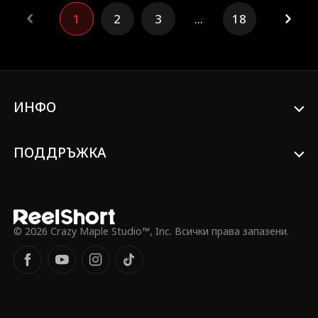
собствената си стойност и импулсивно
1
2
3
...
18
хваща ръката на небрежния механик
Лука, който стои до нея. Вместо да
стане тежест, бракът им процъфтява,
докато те преминават през серия от
сладки, неочаквани моменти и заедно
преодоляват предизвикателства. За
изненада на Лилиан, Лука не е просто
ИНФО
обикновен механик - той е тайно
Хамилтън, милиардер и легендарен
състезателен пилот. Това, което
ПОДДРЪЖКА
започва като фалшив брак, се
превръща в истинска любов. Гледайте
как двамата се обединяват, за да
напишат необикновена история на
възходяща любов!
© 2026 Crazy Maple Studio™, Inc. Всички права запазени.