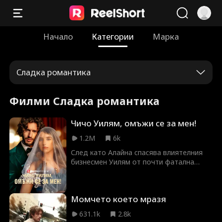
Начало
Категории
Марка
Сладка романтика
Филми Сладка романтика
Чичо Уилям, омъжи се за мен!
1.2M
6k
След като Алайна спасява влиятелния
бизнесмен Уилям от почти фатална
автомобилна катастрофа, той ѝ дава
обещание. Месеци по-късно Уилям я
намира на годежното парти на
Момчето което мразя
племенника си Джейсън — само за да
открие, че тя е годеницата на Джейсън.
631.1k
2.8k
Въпреки че крие чувствата си, Уилям ѝ