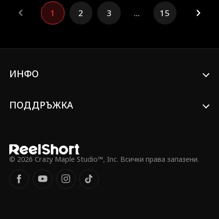
любовница Кендис и дъщеря ѝ
1
2
3
...
15
Кимбърли. Погълната от скръб, Хейзъл
обвинява Джейс и Кендис за смъртта на
Алиса. Трансформирайки болката си, тя
създава фондация за подпомагане на
деца. Обременен от вина, Джейс се
опитва да поправи грешките си и се
самоизключва. В крайна сметка Хейзъл
ИНФО
продължава напред, намира нова
любов и оставя Джейс да понесе
последствията.
ПОДДРЪЖКА
© 2026 Crazy Maple Studio™, Inc. Всички права запазени.