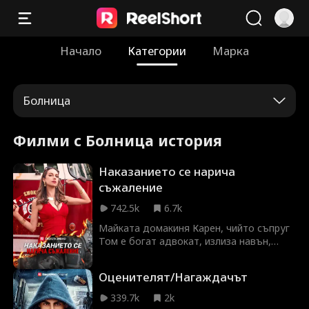
Начало
Категории
Марка
Болница
Филми с Болница история
Наказанието се нарича
съжаление
742.5k
6.7k
Майката домакиня Карен, чийто съпруг
Том е богат адвокат, излиза навън,
когато къщата им се запалва и
петгодишната им дъщеря Анна пада и
Оценителят/Нагаждачът
умира. Добросърдечната Мери отива с
пожарната кола, управлявана от
339.7k
2k
капитан Боб, за да отведе Анна в