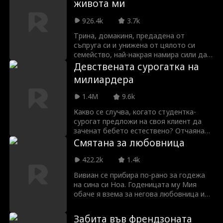
живота ми
да научи вътрешната работа на
компанията. Сега, в навечерието на
926.4k
3.7k
банкета, който я представя, Одри
открива, че годеникът ѝ мисли, че е
Трина, домакиня, предадена от
нелегална имигрантка и планира да я
съпруга си и унижена от цялото си
измами и депортира, старшите
семейство, най-накрая намира сили да
ръководители заговорничат да
напусне дом без любов. Така започва
Девствената сурогатка на
поставят белия ѝ братовчед начело, а
нейното обратно броене към
милиардера
най-големият ѝ враг от детството,
свободата.
Райдър Марлоу, може би не е враг
1.4M
9.6k
след всичко...
Какво се случва, когато студентка-
сурогат предложи на своя клиент да
заченат бебето естествено? Отчаяна
да спаси баща си, Харпър се съгласява
Смятана за любовница
да износи бебето на Уил Трентън –
самотен и невероятно привлекателен
422.2k
1.4k
милиардер. Докато световете им се
Вивиан се прибира по-рано за годежа
сблъскват и границите помежду им се
на сина си Ноа. Годеницата му Мия
размиват, Харпър е неустоимо
обаче я взема за негова любовница и
привлечена от Уил. Но под
публично я унижава. Когато Ноа
повърхността остава един въпрос:
пристига и не открива майка си, той
усеща ли Уил същото?
Забита във френдзоната
избухва в гняв и се заклева да я намери