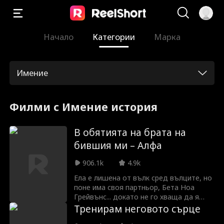
Начало
Категории
Марка
Имение
Филми с Имение история
В обятията на брата на
бившия ми – Алфа
906.1k
4.9k
Ела е лишена от вълк сред вълците, но
поне има своя партньор, Бета Ноа
Грейвънс... докато не го хваща да я
мами с нейната съперница Ава.
Тренирам неговото сърце
Съкрушена, Ела попада в обятията на