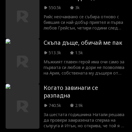
на всяка цена!
550.5k
3k
Рийс неочаквано се събира отново с
бившия си най-добър приятел и първа
любов Грейсън, четири години след
като той е разбил сърцето ѝ. Тя се
съгласява да се престори на негово
Скъпа дъще, обичай ме пак
гадже за сватбата на сестра му. Но
когато старите чувства заплашват да
513.3k
1.5k
се появят отново, Рийс трябва да реши
дали да даде шанс на истинската
Мъжкият главен герой има очи само за
любов с риск миналото да се повтори.
първата си любов и дори не позволява
на Ария, собствената му дъщеря от
съпругата му/женския главен герой, да
го нарича "татко". Ария го чака цял ден
Когато завинаги се
на рождения си ден, само за да го види
разпадна
как предлага брак на бившата си. На
училищното шоу любовницата и
740.5k
2.9k
дъщеря ѝ тормозят Ария, а съпругът
им помага. За да открадне мястото на
За шестата годишнина Натали решава
Ария в летния лагер, той ѝ дава
да провери замразената сперма на
ягодова торта, знаейки, че е алергична
съпруга ѝ Итън, но открива, че той я е
— тя едва не умира. Тогава женският
дал на старата си любов от детството.