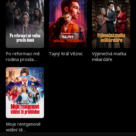
Po reformaci mě
Tajný Král Věznic
Výjimečná matka
rodina prosila
miliardáře
domů
Moje rentgenové
vidění tě
prohlédne