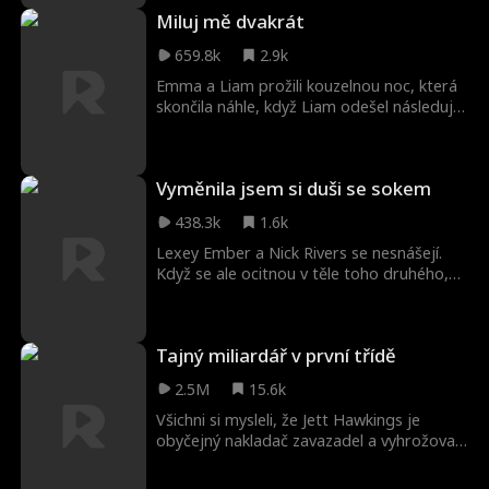
Syrena a Harrison předstírat svůj vztah
Miluj mě dvakrát
před veřejností.
659.8k
2.9k
Emma a Liam prožili kouzelnou noc, která
skončila náhle, když Liam odešel následující
ráno bez vysvětlení. O šest měsíců později
se znovu setkají na svatbě Emminy sestry,
kde je Liam svědkem. Když se jejich
Vyměnila jsem si duši se sokem
nevyřešené city vrátí, Emma se rozhodne
předstírat, že s Liamem chodí, aby ji
438.3k
1.6k
bývalý nechal na pokoji.
Lexey Ember a Nick Rivers se nesnášejí.
Když se ale ocitnou v těle toho druhého,
musí spolupracovat, aby se vrátili do svých
těl - a možná i do lásky.
Tajný miliardář v první třídě
2.5M
15.6k
Všichni si mysleli, že Jett Hawkings je
obyčejný nakladač zavazadel a vyhrožovali
mu, že ho vyhodí z letu. Ale když se jejich
letadlo kvůli bouři chystá zřítit, ukáže se,