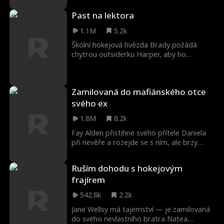
že je tajný miliardář, který je může
Past na lektora
zachránit.
1.1M
5.2k
Školní hokejová hvězda Brady požádá
chytrou outsiderku Harper, aby ho
doučovala chemii. Na oplátku slíbí, že bude
jejím falešným přítelem, naučí ji flirtovat a
pomůže jí získat její tajnou lásku. Co se ale
Zamilovaná do mafiánského otce
stane, když jejich dohoda selže a chemie
mezi nimi se stane skutečnou?
svého ex
1.8M
8.2k
Fay Alden přistihne svého přítele Daniela
při nevěře a rozejde se s ním, ale brzy
poté potká Danielova otce Kenta
Lipperta, krále mafie. Kent nejenže odhalí,
Ruším dohodu s hokejovým
že Fayin skutečný otec je mafiánský don
frajírem
Lorenzo Alden, ale také jí předloží návrh:
vezmi si jeho syna, aby se spojily krevní
542.8k
2.2k
linie, a on ochrání její rodinu před násilným
zločincem. Fay souhlasí a Daniel je více než
Jane Wellsy má tajemství — je zamilovaná
rád, že si Fay vezme, aby odvedl
do svého nevlastního bratra Natea