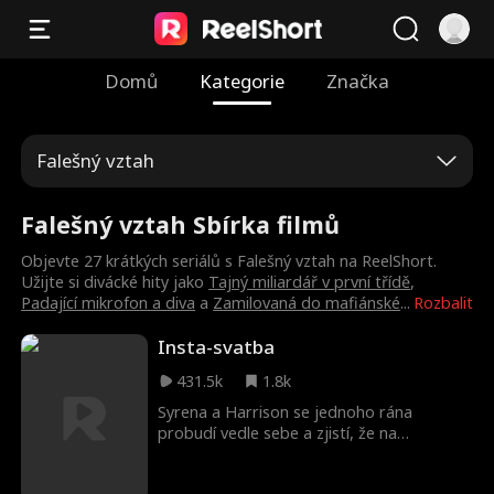
Domů
Kategorie
Značka
Falešný vztah
Falešný vztah Sbírka filmů
Objevte 27 krátkých seriálů s Falešný vztah na ReelShort.
Užijte si divácké hity jako
Tajný miliardář v první třídě
,
Padající mikrofon a diva
a
Zamilovaná do mafiánské
...
Rozbalit
Insta-svatba
431.5k
1.8k
Syrena a Harrison se jednoho rána
probudí vedle sebe a zjistí, že na
Instagramu oznámili své zasnoubení. Aby
ochránili pověst svých firem, rozhodnou se