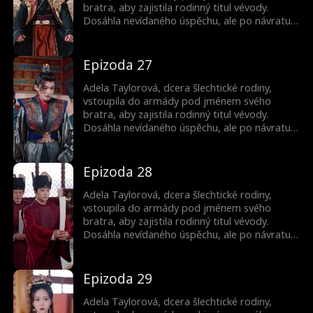
bratra, aby zajistila rodinný titul vévody.
Dosáhla nevídaného úspěchu, ale po návratu
jako vítězka jí bratr ukradl slávu. Byla
donucena k sňatku a její bratr ji zabil.
Nečekaně se znovu narodila jako princezna.
Epizoda 27
Pak začala svou cestu pomsty...
Adela Taylorová, dcera šlechtické rodiny,
vstoupila do armády pod jménem svého
bratra, aby zajistila rodinný titul vévody.
Dosáhla nevídaného úspěchu, ale po návratu
jako vítězka jí bratr ukradl slávu. Byla
donucena k sňatku a její bratr ji zabil.
Nečekaně se znovu narodila jako princezna.
Epizoda 28
Pak začala svou cestu pomsty...
Adela Taylorová, dcera šlechtické rodiny,
vstoupila do armády pod jménem svého
bratra, aby zajistila rodinný titul vévody.
Dosáhla nevídaného úspěchu, ale po návratu
jako vítězka jí bratr ukradl slávu. Byla
donucena k sňatku a její bratr ji zabil.
Nečekaně se znovu narodila jako princezna.
Epizoda 29
Pak začala svou cestu pomsty...
Adela Taylorová, dcera šlechtické rodiny,