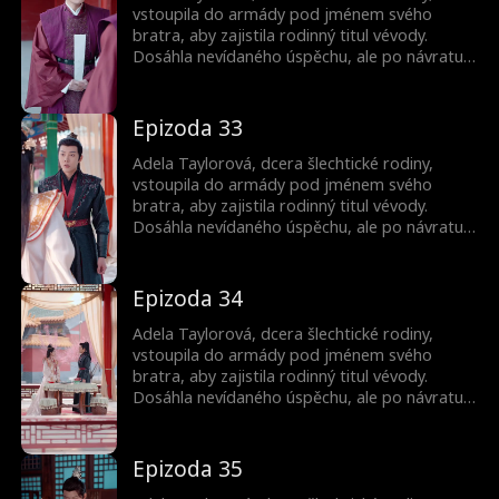
vstoupila do armády pod jménem svého
bratra, aby zajistila rodinný titul vévody.
Dosáhla nevídaného úspěchu, ale po návratu
jako vítězka jí bratr ukradl slávu. Byla
donucena k sňatku a její bratr ji zabil.
Nečekaně se znovu narodila jako princezna.
Epizoda 33
Pak začala svou cestu pomsty...
Adela Taylorová, dcera šlechtické rodiny,
vstoupila do armády pod jménem svého
bratra, aby zajistila rodinný titul vévody.
Dosáhla nevídaného úspěchu, ale po návratu
jako vítězka jí bratr ukradl slávu. Byla
donucena k sňatku a její bratr ji zabil.
Nečekaně se znovu narodila jako princezna.
Epizoda 34
Pak začala svou cestu pomsty...
Adela Taylorová, dcera šlechtické rodiny,
vstoupila do armády pod jménem svého
bratra, aby zajistila rodinný titul vévody.
Dosáhla nevídaného úspěchu, ale po návratu
jako vítězka jí bratr ukradl slávu. Byla
donucena k sňatku a její bratr ji zabil.
Nečekaně se znovu narodila jako princezna.
Epizoda 35
Pak začala svou cestu pomsty...