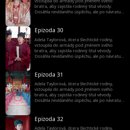
vstoupila do armády pod jménem svého
bratra, aby zajistila rodinný titul vévody.
Dosáhla nevídaného úspěchu, ale po návratu
jako vítězka jí bratr ukradl slávu. Byla
donucena k sňatku a její bratr ji zabil.
Nečekaně se znovu narodila jako princezna.
Epizoda 30
Pak začala svou cestu pomsty...
Adela Taylorová, dcera šlechtické rodiny,
vstoupila do armády pod jménem svého
bratra, aby zajistila rodinný titul vévody.
Dosáhla nevídaného úspěchu, ale po návratu
jako vítězka jí bratr ukradl slávu. Byla
donucena k sňatku a její bratr ji zabil.
Nečekaně se znovu narodila jako princezna.
Epizoda 31
Pak začala svou cestu pomsty...
Adela Taylorová, dcera šlechtické rodiny,
vstoupila do armády pod jménem svého
bratra, aby zajistila rodinný titul vévody.
Dosáhla nevídaného úspěchu, ale po návratu
jako vítězka jí bratr ukradl slávu. Byla
donucena k sňatku a její bratr ji zabil.
Nečekaně se znovu narodila jako princezna.
Epizoda 32
Pak začala svou cestu pomsty...
Adela Taylorová, dcera šlechtické rodiny,