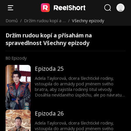
Domů
/
Držím rudou kopí a p
/
Všechny epizody
řísahám na spravedln
Držím rudou kopí a přísahám na
ost
spravedlnost Všechny epizody
80
Epizody
Epizoda 25
Adela Taylorová, dcera šlechtické rodiny,
vstoupila do armády pod jménem svého
bratra, aby zajistila rodinný titul vévody.
Dosáhla nevídaného úspěchu, ale po návratu
jako vítězka jí bratr ukradl slávu. Byla
donucena k sňatku a její bratr ji zabil.
Nečekaně se znovu narodila jako princezna.
Epizoda 26
Pak začala svou cestu pomsty...
Adela Taylorová, dcera šlechtické rodiny,
vstoupila do armády pod jménem svého