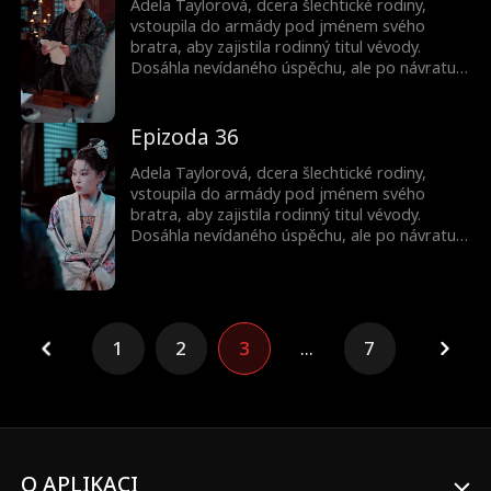
Adela Taylorová, dcera šlechtické rodiny,
vstoupila do armády pod jménem svého
bratra, aby zajistila rodinný titul vévody.
Dosáhla nevídaného úspěchu, ale po návratu
jako vítězka jí bratr ukradl slávu. Byla
donucena k sňatku a její bratr ji zabil.
Nečekaně se znovu narodila jako princezna.
Epizoda 36
Pak začala svou cestu pomsty...
Adela Taylorová, dcera šlechtické rodiny,
vstoupila do armády pod jménem svého
bratra, aby zajistila rodinný titul vévody.
Dosáhla nevídaného úspěchu, ale po návratu
jako vítězka jí bratr ukradl slávu. Byla
donucena k sňatku a její bratr ji zabil.
Nečekaně se znovu narodila jako princezna.
Pak začala svou cestu pomsty...
1
2
3
...
7
O APLIKACI