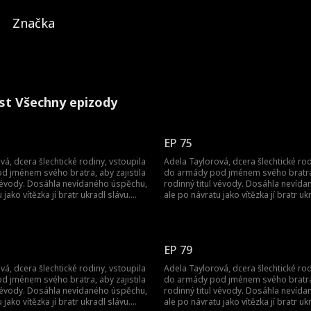
Značka
st Všechny epizody
EP 75
vá, dcera šlechtické rodiny, vstoupila
Adela Taylorová, dcera šlechtické rod
 jménem svého bratra, aby zajistila
do armády pod jménem svého bratra, 
 vévody. Dosáhla nevídaného úspěchu,
rodinný titul vévody. Dosáhla nevíd
 jako vítězka jí bratr ukradl slávu.
ale po návratu jako vítězka jí bratr uk
 sňatku a její bratr ji zabil.
Byla donucena k sňatku a její bratr ji z
novu narodila jako princezna. Pak
Nečekaně se znovu narodila jako pri
estu pomsty...
začala svou cestu pomsty...
EP 79
vá, dcera šlechtické rodiny, vstoupila
Adela Taylorová, dcera šlechtické rod
 jménem svého bratra, aby zajistila
do armády pod jménem svého bratra, 
 vévody. Dosáhla nevídaného úspěchu,
rodinný titul vévody. Dosáhla nevíd
 jako vítězka jí bratr ukradl slávu.
ale po návratu jako vítězka jí bratr uk