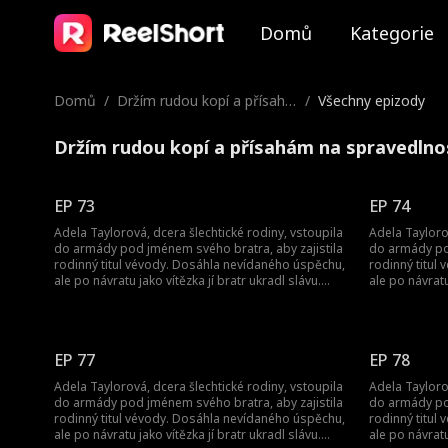
Domů
Kategorie
Domů
/
Držím rudou kopí a přísahá
/
Všechny epizody
m na spravedlnost
Držím rudou kopí a přísahám na spravedlno
EP 73
EP 74
Adela Taylorová, dcera šlechtické rodiny, vstoupila
Adela Tayloro
do armády pod jménem svého bratra, aby zajistila
do armády pod
rodinný titul vévody. Dosáhla nevídaného úspěchu,
rodinný titul
ale po návratu jako vítězka jí bratr ukradl slávu.
ale po návratu
Byla donucena k sňatku a její bratr ji zabil.
Byla donucena k
Nečekaně se znovu narodila jako princezna. Pak
Nečekaně se z
začala svou cestu pomsty...
začala svou c
EP 77
EP 78
Adela Taylorová, dcera šlechtické rodiny, vstoupila
Adela Tayloro
do armády pod jménem svého bratra, aby zajistila
do armády pod
rodinný titul vévody. Dosáhla nevídaného úspěchu,
rodinný titul
ale po návratu jako vítězka jí bratr ukradl slávu.
ale po návratu