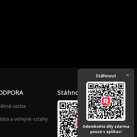
abil.
Byla donucena k sňatku a její bratr ji zabil.
ncezna. Pak
Nečekaně se znovu narodila jako princezna. Pak
začala svou cestu pomsty...
Stáhnout
ODPORA
Stáhnout
ětná vazba
dia a veřejné vztahy
Odemkněte díly zdarma
pouze v aplikaci