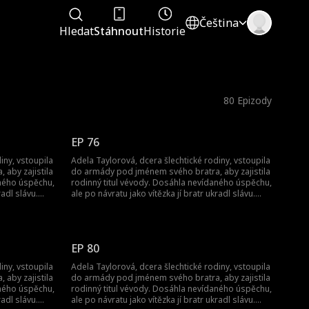
Čeština
Hledat
Stáhnout
Historie
80
Epizody
EP 76
iny, vstoupila
Adela Taylorová, dcera šlechtické rodiny, vstoupila
aby zajistila
do armády pod jménem svého bratra, aby zajistila
aného úspěchu,
rodinný titul vévody. Dosáhla nevídaného úspěchu,
radl slávu.
ale po návratu jako vítězka jí bratr ukradl slávu.
abil.
Byla donucena k sňatku a její bratr ji zabil.
ncezna. Pak
Nečekaně se znovu narodila jako princezna. Pak
začala svou cestu pomsty...
EP 80
iny, vstoupila
Adela Taylorová, dcera šlechtické rodiny, vstoupila
aby zajistila
do armády pod jménem svého bratra, aby zajistila
aného úspěchu,
rodinný titul vévody. Dosáhla nevídaného úspěchu,
radl slávu.
ale po návratu jako vítězka jí bratr ukradl slávu.