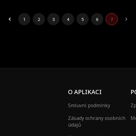
 sňatku a její bratr ji zabil.
Byla donucena k sňatku a její bratr ji z
novu narodila jako princezna. Pak
Nečekaně se znovu narodila jako pri
estu pomsty...
začala svou cestu pomsty...
1
2
3
4
5
6
7
O APLIKACI
P
Smluvní podmínky
Zp
Zásady ochrany osobních
Mé
údajů