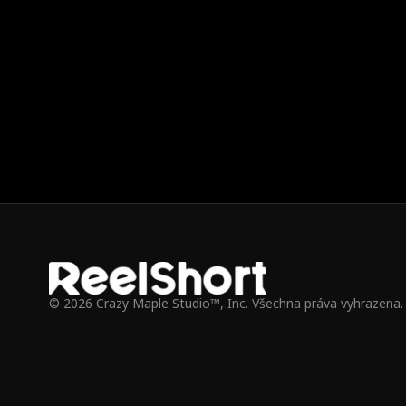
Byla donucena k sňatku a její bratr ji zabil.
Byla donucena k
Nečekaně se znovu narodila jako princezna. Pak
Nečekaně se z
začala svou cestu pomsty...
začala svou c
© 2026 Crazy Maple Studio™, Inc. Všechna práva vyhrazena.