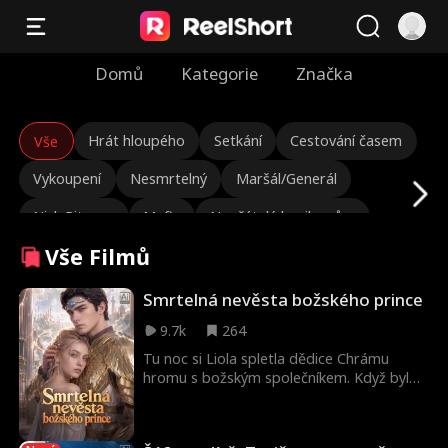
Domů
Kategorie
Značka
Hrát hloupého
Setkání
Cestování časem
Vše
Vykoupení
Nesmrtelný
Maršál/Generál
Nick Ritacco
Mafie
Nepřátelé k milencům
Vše Filmů
Reinkarnace
Drsný ředitel
Milostný trojúhelník
Dědička/společnice
Lauren Farmer
Smrtelná nevěsta božského prince
9.7k
264
Láska po svatbě
Doják
Skrytá identita
Tu noc si Liola spletla dědice Chrámu
Znovuzrození
Osudoví milenci
John Machesky
hromu s božským společníkem. Když bylo
po všem, hodila mu hrst zlaťáků a bez
Mark Vega
Zločinecký boss
Žhavý
ohlédnutí odešla. Hned druhý den se
objevil se svými vojáky, obklíčil ji a tvrdil, že
Julia Lynn Clarke
Romantika
Jarred Harper