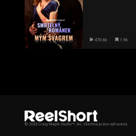
Dětská láska
Romantická k
Žena
Z h
omedie
ats
Courtney Carl
Vlkodlak
Kancelářská r
omance
Upír
Záhada
Ochranný man
Nezávislá
470.6k
1.9k
žel
a
Sportovec
Drama
Rodina
Sladká rom
e
Podnikání
Záměna identi
Zpátky v čase
ty
Toxická láska
Stydlivka
Pocit pohody
Příliš pozdě
Nevlastní sour
Silná vůle
ozenci
Tanečník
Doktor
Student
Playboy
Tajemství
Napětí
© 2026 Crazy Maple Studio™, Inc. Všechna práva vyhrazena.