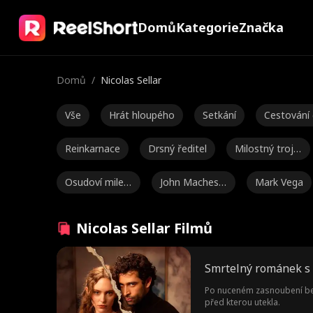
Domů
Kategorie
Značka
Domů
/
Nicolas Sellar
Vše
Hrát hloupého
Setkání
Cestování 
em
Reinkarnace
Drsný ředitel
Milostný trojú
helník
Osudoví milen
John Machesk
Mark Vega
ci
y
Kourtney Geor
Vysokoškolská
Věkový rozdí
Nicolas Sellar Filmů
ge
romance
Smlouva milen
Těhotenství
Ella Frazee
Smrtelný románek 
ců
Toxický
Marc Herrman
Nicolas Sellar
Po nuceném zasnoubení bez
před kterou utekla.
n