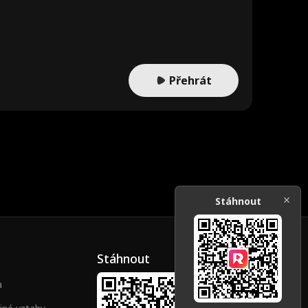
ladké
Mario Silva
Brittany Marsi
cek
Druhá šance
Dakota Kruz
Současný
čník
Lékařské dra
Svatý rodič
Přehrát
ma
pělý
LGBT
Příběh o návra
tu
l
Sousedé
Ztracené dítě
Vícenásobná i
Šlechta/Šlechti
dentita
cové
yté pocity
Moderní
Majitel firmy
Stáhnout
ý táta
Láska-Nenávis
Erotika
t
Stáhnout
a