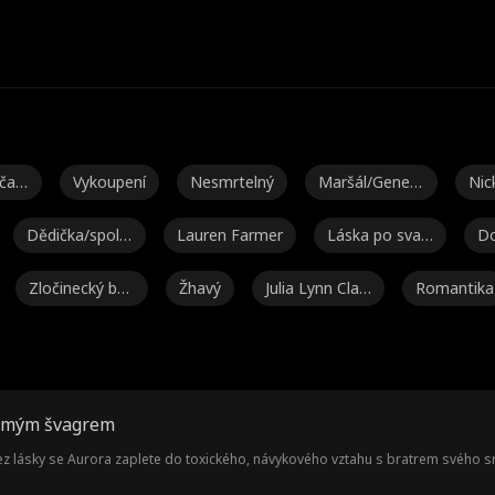
čas
Vykoupení
Nesmrtelný
Maršál/Generá
Nic
l
Dědička/spole
Lauren Farmer
Láska po svat
Do
čnice
bě
Zločinecký bos
Žhavý
Julia Lynn Clar
Romantika
s
ke
l
Silná hrdinka
Isabella De So
Drak
Přátelé na m
uza Moore
ence
Noah Fearnley
Seth Edeen
Fantasy
Miliardář
s mým švagrem
Ashley Michell
Brooke Moltru
Pomsta
Reverzní har
 lásky se Aurora zaplete do toxického, návykového vztahu s bratrem svého 
e Grant
m
m