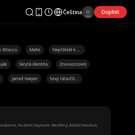
Doplnit
Čeština
k Ritacco
Mafie
Nepřátelé k m
ilencům
ják
Skrytá identita
Znovuzrození
Jarred Harper
Sexy táta/DIL
F
il
Geniální děti
Láska po rozv
odu
Jednorázovka
Více identit
Brandon Runk
el
é
Žena v domác
Zeť
Tabu
snoubence, Noahem Hayesem. Mezitím ji dohání minulost,
nosti