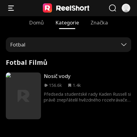
Domů
Kategorie
Značka
Fotbal
Fotbal Filmů
Nosič vody
156.6k
1.4k
Předseda studentské rady Kaden Russell si
právě znepřátelil hvězdného rozehrávače
Donovana Millera. Když se tito dva
střetnou kvůli penězům na školní aktivity,
Donovan zajde příliš daleko a utrousí
krutou poznámku. Kaden se mu pomstí
tím, že obarví dresy fotbalového týmu na
duhovo. Jenže když se kvůli tomuto žertíku