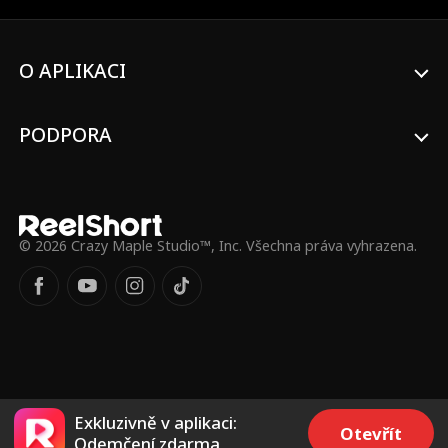
Donovan během zápasu zraní, dostane
Kaden za trest úkol dělat Donovanovi
„nosiče vody“. Nucená blízkost v
O APLIKACI
Donovanovi probudí city, které by nikdy
nečekal, a když se jejich rivalita změní v
romantiku, musí se oba chlapci
rozhodnout, co všechno jsou ochotni pro
PODPORA
lásku riskovat.
© 2026 Crazy Maple Studio™, Inc. Všechna práva vyhrazena.
Exkluzivně v aplikaci:
Otevřít
Odemčení zdarma