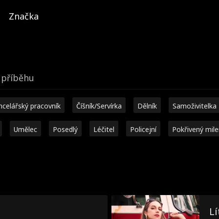
Značka
příběhu
ncelářský pracovník
Číšník/Servírka
Dělník
Samoživitelka
Umělec
Posedlý
Léčitel
Policejní
Pokřivený mil
Lí