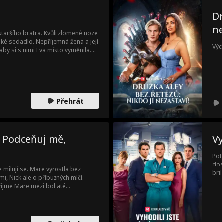
Dr
ne
staršího bratra. Kvůli zlomené noze
oké sedadlo. Nepříjemná žena a její
Výc
aby si s nimi Eva místo vyměnila.
kopne, jeho matka trvá na tom, aby
y, čímž si vynutí nouzové přistání.
a. Ta obviní Evu, že je milenkou
e jde o jeho mladší sestru. Svatba
Přehrát
: Podceňuj mě,
Vy
Pot
dos
e milují se. Mare vyrostla bez
bri
mi, Nick ale o příbuzných mlčí.
při
řijme Mare mezi bohaté
Pre
bu na rodinném panství. Ráno
í její sny. Místo pohádky ji čeká
, která ji může stát život.