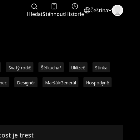
Čeština
Hledat
Stáhnout
Historie
Svatý rodič
Šéfkuchař
Uklízeč
Stínka
enec
Designér
Maršál/Generál
Hospodyně
tost je trest