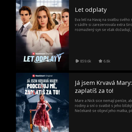
Let odplaty
Eva letí na Havaj na svatbu svého 
v sádře si zarezervovala extra šir
rozmazlený syn se však dožadují, 
Když chlapec během turbulencí za
se letadlo otočilo, a napadne pilot
Na pomoc jí dorazí její sestra Klár
jejího snoubence, aniž by tušila, ž
je zrušena a Klára končí ve vězení.
859.6k
6.8k
Já jsem Krvavá Mary
zaplatíš za to!
Mare a Nick sice nemají peníze, al
rodiny a sní o svatbě s jeho blízký
Nečekaně se objeví jeho matka, p
Thornwoodovy a nabídne jim svat
před obřadem ale hrůzný objev znič
noční můra a temná rodinná historie