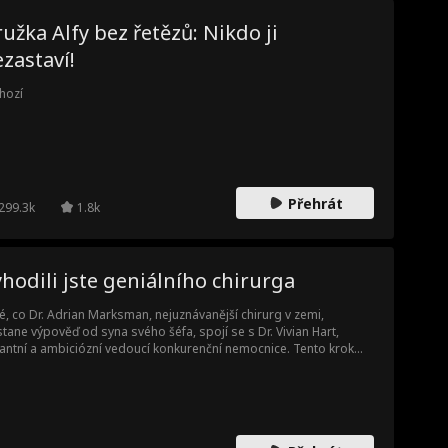
užka Alfy bez řetězů: Nikdo ji
zastaví!
hozí
Přehrát
299.3k
1.8k
hodili jste geniálního chirurga
é, co Dr. Adrian Marksman, nejuznávanější chirurg v zemi,
tane výpověď od syna svého šéfa, spojí se s Dr. Vivian Hart,
lantní a ambiciózní vedoucí konkurenční nemocnice. Tento krok
vede jeho bývalou nemocnici k finančnímu krachu, a když si
ston uvědomí, že propustil špatného lékaře, je už příliš pozdě...