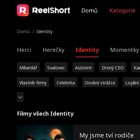
Domů
Kategorie
Domů
/
Identity
Herci
Herečky
Identity
Momentky 
Miliardář
Svalovec
Asistent
Drsný CEO
Ka
Vlastník firmy
Celebrita
Osobní strážce
Lojální
Filmy všech Identity
My jsme tví rodiče