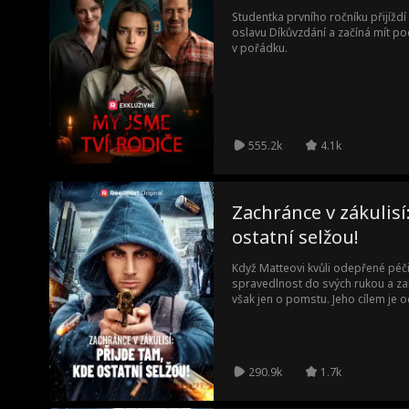
Studentka prvního ročníku přijíž
oslavu Díkůvzdání a začíná mít pod
v pořádku.
555.2k
4.1k
Zachránce v zákulisí
ostatní selžou!
Když Matteovi kvůli odepřené péč
spravedlnost do svých rukou a zab
však jen o pomstu. Jeho cílem je 
pojišťovny, které parazitují na těc
napřed před policií, zanechává z
a rychle se stává hrdinou lidí, kter
umlčet.
290.9k
1.7k