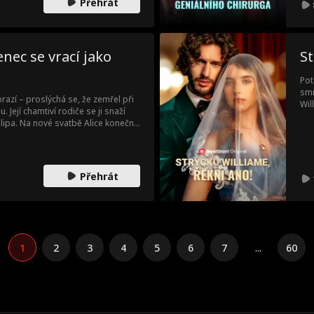
Přehrát
nec se vrací jako
St
Pot
smr
razí – proslýchá se, že zemřel při
Wil
Její chamtiví rodiče se ji snaží
zji
lipa. Na nové svatbě Alice konečně
rod
e ale zasnoubený s jinou.
zho
Ala
vid
Přehrát
tak
1
2
3
4
5
6
7
...
60