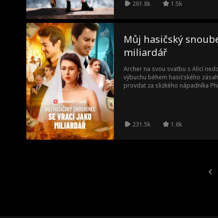
261.8k
1.5k
Můj hasičský snoube
miliardář
Archer na svou svatbu s Alicí nedo
výbuchu během hasičského zásahu. 
provdat za slizkého nápadníka Phi
znovu spatří svého manžela, ten j
231.5k
1.6k