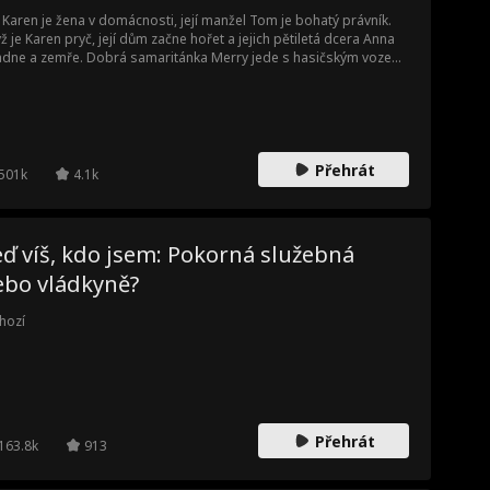
Karen je žena v domácnosti, její manžel Tom je bohatý právník.
ž je Karen pryč, její dům začne hořet a jejich pětiletá dcera Anna
dne a zemře. Dobrá samaritánka Merry jede s hasičským vozem,
rý řídí kapitán Bob, aby Annu odvezli do nemocnice. Potřebují ji co
chleji dostat na pohotovost na operaci. Hasičský vůz narazí do
enina auta, když se vrací z nevěry. Požaduje, aby se omluvili a
latili škody, čímž ztrácejí čas. Merry a Eve, záchranářka, stejně
o laskaví kolemjdoucí, se ji snaží přesvědčit, aby se pohnula.
Přehrát
en neustoupí, aniž by si uvědomila, že hasičský vůz se snaží
501k
4.1k
hránit její vlastní dceru.
ď víš, kdo jsem: Pokorná služebná
ebo vládkyně?
hozí
Přehrát
163.8k
913