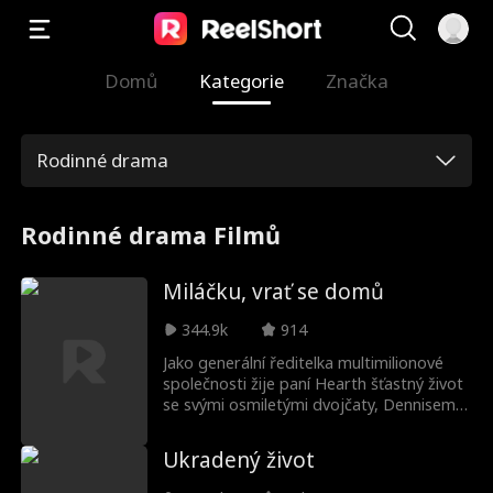
Domů
Kategorie
Značka
Rodinné drama
Rodinné drama Filmů
Miláčku, vrať se domů
344.9k
914
Jako generální ředitelka multimilionové
společnosti žije paní Hearth šťastný život
se svými osmiletými dvojčaty, Dennisem a
Stellou, a jejich starší sestrou Amy. Vše se
změní, když se její sekretář John pokusí
Ukradený život
unést Dennise, ale věci se zvrtly, když
omylem popadne Stellu, Dennisovu