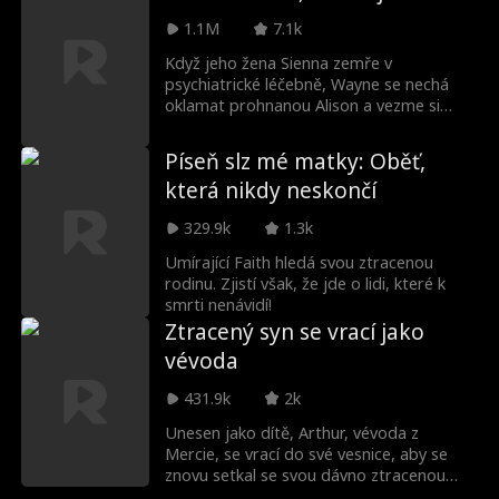
zasahování od Moniky a nedůvěře svého
1.1M
7.1k
manžela.
Když jeho žena Sienna zemře v
psychiatrické léčebně, Wayne se nechá
oklamat prohnanou Alison a vezme si
domů špatnou dceru. Netuší však, že jeho
žena je stále naživu – znovuzrozená jako
Píseň slz mé matky: Oběť,
její nemilosrdné alter ego Scarlett,
která nikdy neskončí
odhodlaná odhalit Alisoniny zrádné intriky
a vykonat pomstu ve jménu své dcery.
329.9k
1.3k
Umírající Faith hledá svou ztracenou
rodinu. Zjistí však, že jde o lidi, které k
smrti nenávidí!
Ztracený syn se vrací jako
vévoda
431.9k
2k
Unesen jako dítě, Arthur, vévoda z
Mercie, se vrací do své vesnice, aby se
znovu setkal se svou dávno ztracenou
rodinou. Nečekal však, že je všichni ve