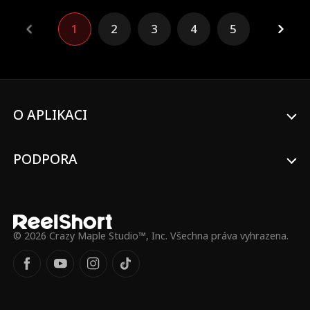
městě týrali. Dokáže Arthur, s utajenou
identitou, pomstít svou rodinu?
1
2
3
4
5
O APLIKACI
PODPORA
© 2026 Crazy Maple Studio™, Inc. Všechna práva vyhrazena.