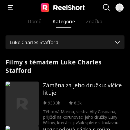
Domů
Kategorie
Značka
Luke Charles Stafford
Filmy s tématem Luke Charles
Stafford
Záměna za jeho družku: vlčice
lituje
933.3k
6.3k
Těhotná Marina, sestra Alfy Caspiana,
přijíždí na korunovaci jeho družky Luny
Willow, která si ji však splete s toulavou
milenkou. Willow, zaslepená žárlivostí,
Rozchodová sázka s mým