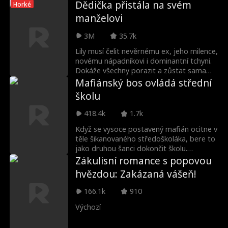
neopětovaná láska, protože Adonis jí
Dědička přistála na svém
Horké
nikdy nevyjádřil své city. Monica, nyní
manželovi
těhotná, se rozhodne tento vztah ukončit.
Teprve pak si Adonis uvědomí, že
3M
35.7k
potřebuje jen ji. O několik let později se
jejich cesty znovu zkříží a Monica je nyní
Lily musí čelit nevěrnému ex, jeho milence,
uznávanou filmovou režisérkou. Získá
novému nápadníkovi i dominantní tchyni.
Adonis tentokrát svou lásku zpět?
Dokáže všechny porazit a zůstat sama
sebou?
Mafiánský bos ovládá střední
školu
418.4k
1.7k
Když se vysoce postavený mafián ocitne v
těle šikanovaného středoškoláka, bere to
jako druhou šanci dokončit školu.
Pomohou mu jeho pouliční dovednosti
Zákulisní romance s popovou
splnit sen o studiu na vysoké škole, nebo
hvězdou: Zakázaná vášeň!
ho skupina tyranů přiměje znovu odejít?
166.1k
910
Výchozí