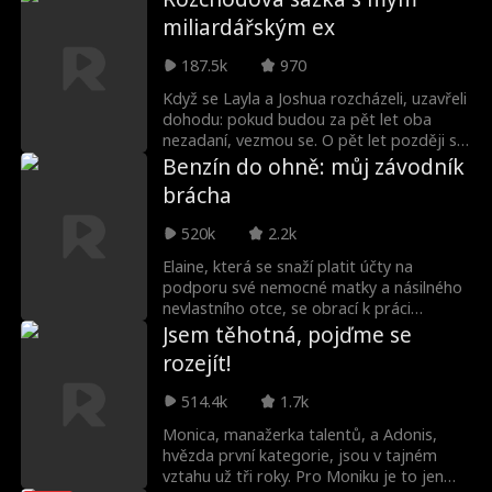
Marinu šikanuje, čímž u ní vyvolá potrat.
miliardářským ex
Sourozenci Brooksovi nyní prahnou po
pomstě.
187.5k
970
Když se Layla a Joshua rozcházeli, uzavřeli
dohodu: pokud budou za pět let oba
nezadaní, vezmou se. O pět let později se
z Joshuy stane nejžádanější a nejbohatší
Benzín do ohně: můj závodník
šéfkuchař na světě a nastoupí do
brácha
restaurace, kde Layla pracuje. Joshua
chce dohodu naplnit, ale Layla kvůli svému
520k
2.2k
podlomenému zdraví zalže a řekne, že už
je zasnoubená. Vzájemná přitažlivost se
Elaine, která se snaží platit účty na
ale nedá popřít a jiskra znovu přeskočí.
podporu své nemocné matky a násilného
Odhalí nakonec Joshua její lež? Dokážou
nevlastního otce, se obrací k práci
překonat ztracený čas a být zase spolu?
tanečnice na ilegálních pouličních
Jsem těhotná, pojďme se
Zvítězí nakonec láska?
závodech. Osud tomu chtěl, že
rozejít!
nevědomky narazí na nejstrašnějšího a
nejzáviděnějšího světového šampiona v
514.4k
1.7k
pouličních závodech... svého nevlastního
bratra. A dá mu své panenství.
Monica, manažerka talentů, a Adonis,
hvězda první kategorie, jsou v tajném
vztahu už tři roky. Pro Moniku je to jen