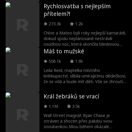
Rychlosvatba s nejlepším
přítelem?!
273.3k
1.2k
Chloe a Mateo byli roky nejlepší kamarádi,
dokud spolu neplánovaně nestrávili
osudnou noc, která skončila bleskovou
svatbou! Přizná Mateo, že je do Chloe už
Máš to mužské
léta zamilovaný, a dostane je z
friendzone? A co udělá Chloe, až zjistí, že
506.1k
1.9k
Mateo je ve skutečnosti miliardář a CEO?
Leila Reid, majitelka místního
knihkupectví, slíbila umírajícímu dědečkovi,
že se vdá a bude mít děti. Vše se zhroutí,
když ji její manžel Eric podvede v den
svatby. Ve snaze splnit slib se vyspí s
Král žebráků se vrací
gigolem jménem Mark, netušíc, že je to
ve skutečnosti Matthew Callaway,
1.1M
3.5k
miliardářský hotelový magnát, dlouholetý
Ericův přítel... a její obchodní rival. Přes
Wall Street magnát Ryan Chase je
den se střetávají jako protivníci, ale v noci
otráven a shozen přes palubu svou
nacházejí útěchu v náručí toho druhého.
snoubenkou Miou během okázalé
Jak Leila prochází ztrátami a životními