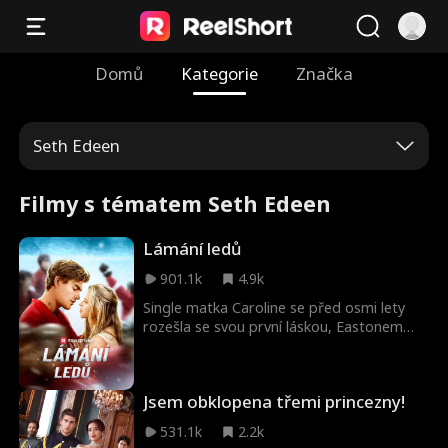
Domů
Kategorie
Značka
Seth Edeen
Filmy s tématem Seth Edeen
Lámání ledů
901.1k
4.9k
Single matka Caroline se před osmi lety
rozešla se svou první láskou, Eastonem
Blackem. Nikdy mu ale neřekla, že s ním i
otěhotněla! Teď je Easton hokejovou
hvězdou ligy a zároveň jejím šéfem! Řekne
Jsem obklopena třemi princezny!
mu pravdu, nebo je na to příliš pozdě? Na
motivy knihy Shutout od Jami
531.1k
2.2k
Davenportové!