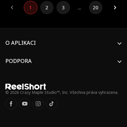
kouzlu. Podaří se Daisy odejít bez úhony,
1
2
3
...
20
nebo se zaplete do vášně s Hoganem?
O APLIKACI
PODPORA
© 2026 Crazy Maple Studio™, Inc. Všechna práva vyhrazena.