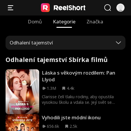
Domů
Kategorie
Značka
Odhalení tajemství
Odhalení tajemství Sbírka filmů
Láska s věkovým rozdílem: Pan
Llyod
1.3M
4.4k
Clarisse čelí tlaku rodiny, aby opustila
vysokou školu a vdala se. Její svět se
změní, když potká Austina, ředitele Lloyd
Group, poté, co pomůže jeho babičce po
Vyhodili jste módní ikonu
podvodu. Když se dozví o jejích finančních
problémech, nabídne jí peníze výměnou za
656.6k
2.5k
falešné manželství, aby splnil přání své