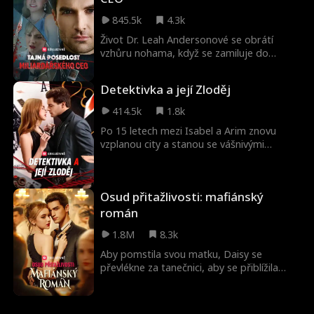
bude pozdě?
845.5k
4.3k
Život Dr. Leah Andersonové se obrátí
vzhůru nohama, když se zamiluje do
atraktivního, svůdného miliardáře Ryana
Cartera, jehož posedlost z něj dělá
Detektivka a její Zloděj
nebezpečného milence. Jejich vášnivá
romance nabere temný směr, když muži v
414.5k
1.8k
Leahině životě začnou záhadně mizet, a
Po 15 letech mezi Isabel a Arim znovu
nyní musí čelit Ryanovým děsivým
vzplanou city a stanou se vášnivými
tajemstvím a konfrontovat svou lásku k
milenci. Ona je policejní detektivka, která
němu.
se snaží udělat kariéru chycením
tajemného mistra zloděje. Jak Ari pomáhá
Osud přitažlivosti: mafiánský
s vyšetřováním a jejich vztah se stává
intenzivnějším, uvědomí si, že její milenec
román
je zločinec, kterého hledá?
1.8M
8.3k
Aby pomstila svou matku, Daisy se
převlékne za tanečnici, aby se přiblížila
nebezpečnému mafiánskému bossovi
Hoganovi. I když Hogan podezřívá Daisy z
úmyslů, nemůže odolat jejímu smrtícímu