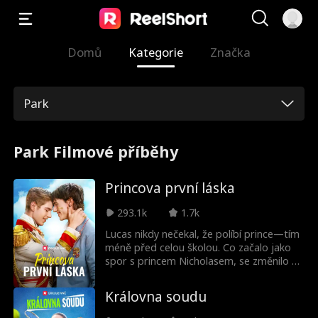
Domů
Kategorie
Značka
Park
Park Filmové příběhy
Princova první láska
293.1k
1.7k
Lucas nikdy nečekal, že políbí prince—tím
méně před celou školou. Co začalo jako
spor s princem Nicholasem, se změnilo v
nucené přátelství, a to v něco mnohem
složitějšího. Každý pohled, každý dotyk
Královna soudu
rukou je přitahuje blíž... ale Nicholas je
rozpolcený mezi svou královskou