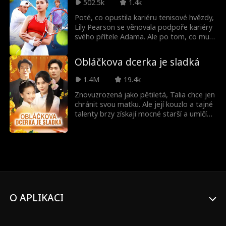
502.5k
1.4k
povinností a rostoucími city k chlapci,
kterého kdysi nazýval nepřítelem. Ani
Poté, co opustila kariéru tenisové hvězdy,
jeden se neodváží říct pravdu—dokud to
Lily Pearson se věnovala podpoře kariéry
nelze skrýt.
svého přítele Adama. Ale po tom, co mu
pomohla vyhrát vlastní Grand Slam... sláva
Adama změnila k horšímu. Adam se nejen
Obláčkova dcerka je sladká
zapletl s mladší tenisovou hvězdou Miou
Sparks, ale chce, aby ji Lily také trénovala.
1.4M
19.4k
Přijme Lily tuto zradu a bude milovat
nevěrného muže, kterého už nepoznává,
Znovuzrozená jako pětiletá, Talia chce jen
nebo najde odvahu odejít a zachránit svůj
chránit svou matku. Ale její kouzlo a tajné
potenciál z dob dávno minulých?
talenty brzy získají mocné starší a umlčí
pochybovače. S otcem magnátem, ještě
bohatším nevlastním otcem a budoucím
miliardářským manželem vyrůstá jako
miláček rodiny, dokazujíc, že i ta nejmenší
hvězda může zářit nejjasněji.
O APLIKACI