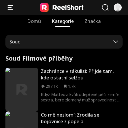
Domů
Kategorie
Značka
Soud
Soud Filmové příběhy
Zachránce v zákulisí: Přijde tam,
kde ostatní selžou!
297.1k
1.7k
Když Matteovi kvůli odepřené péči zemře
sestra, bere zlomený muž spravedlnost do
svých rukou a zabije ředitele pojišťovny.
Nejde mu však jen o pomstu. Jeho cílem je
Co mě nezlomí: Zrodila se
odhalit zkorumpované zdravotní
bojovnice z popela
pojišťovny, které parazitují na těch
nejzranitelnějších. Matteo je o krok napřed