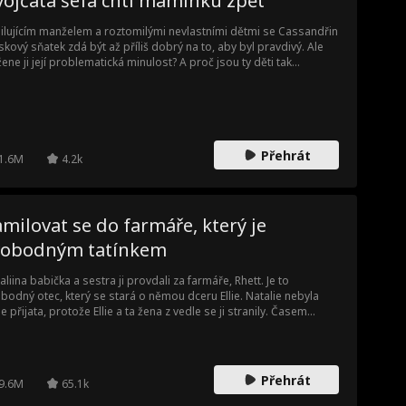
vojčata šéfa chtí maminku zpět
ilujícím manželem a roztomilými nevlastními dětmi se Cassandřin
skový sňatek zdá být až příliš dobrý na to, aby byl pravdivý. Ale
ene ji její problematická minulost? A proč jsou ty děti tak
vědomé?
Přehrát
1.6M
4.2k
milovat se do farmáře, který je
vobodným tatínkem
aliina babička a sestra ji provdali za farmáře, Rhett. Je to
bodný otec, který se stará o němou dceru Ellie. Natalie nebyla
le přijata, protože Ellie a ta žena z vedle se ji stranily. Časem
stila, že sousedka zneužívala Ellie. Navázala pouto s Ellie, které se
hloubilo, když se ji Ellie poprvé zastala, aby ji ochránila. Ale když
Natalie začala konečně usazovat, objevily se nové problémy. Ellie
a šikanována ve škole a Natalie byla zapletena do konfliktu mezi
Přehrát
9.6M
65.1k
í původní a novou rodinou. Přísahala si, že bude chránit svou těžce
kanou lásku a rodinu.