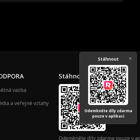
Stáhnout
ODPORA
Stáhnout
ětná vazba
dia a veřejné vztahy
Odemkněte díly zdarma
pouze v aplikaci
Odemkněte díly zdarma pouze v ap