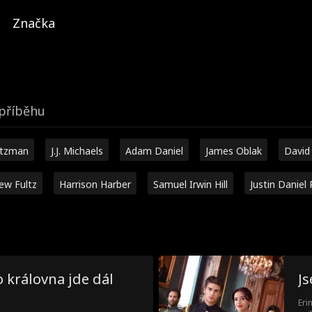
Značka
příběhu
utzman
J.J. Michaels
Adam Daniel
James Oblak
David
ew Fultz
Harrison Harber
Samuel Irwin Hill
Justin Daniel 
 královna jde dál
J
Eri