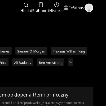
Čeština
Hledat
Stáhnout
Historie
 James
Samuel O Morgan
Thomas William King
Price
Ali Badalov
Ben Armstrong
sem obklopena třemi princezny!
n, zchudlá pouliční prodavačka, je zrazena svým snoubencem a