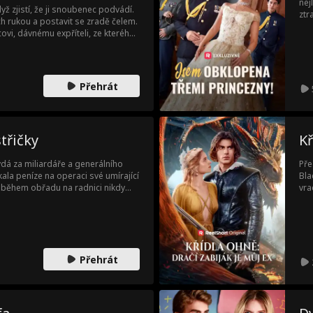
nej
yž zjistí, že ji snoubenec podvádí.
ztr
h rukou a postavit se zradě čelem.
vrá
covi, dávnému expříteli, ze kterého
nej
sty znovu protnou, staré city ožijí a
pri
ečekaná, plná vášně a naprosto
něc
Přehrát
třičky
Kř
dá za miliardáře a generálního
Pře
la peníze na operaci své umírající
Bla
se během obřadu na radnici nikdy
vra
 setkávají - Mason jako majitel
oso
ra, která zachránila Masonova
 city rostou, když spolu tráví více
čkovy sestry a rozhodne se
l, že je to právě ta žena, do které
Přehrát