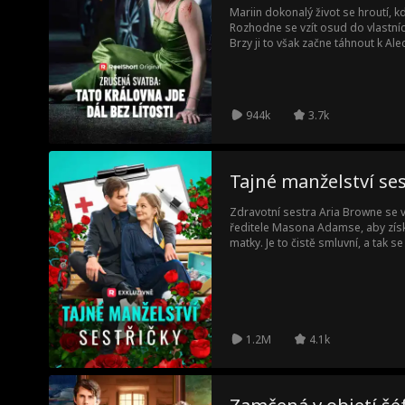
Mariin dokonalý život se hroutí, kd
Rozhodne se vzít osud do vlastníc
Brzy ji to však začne táhnout k Ale
je nyní miliardář. Když se jejich ce
Maria zjišťuje, že láska umí být n
neodolatelná.
944k
3.7k
Tajné manželství ses
Zdravotní sestra Aria Browne se v
ředitele Masona Adamse, aby získa
matky. Je to čistě smluvní, a tak 
nevidí. O tři roky později se znovu
Arina pracoviště a Aria jako sest
dědečka. Nepoznávají se, ale jejich
času. Mason se zamiluje do děde
rozvést se svou ženou, aniž by tuši
se zamiloval.
1.2M
4.1k