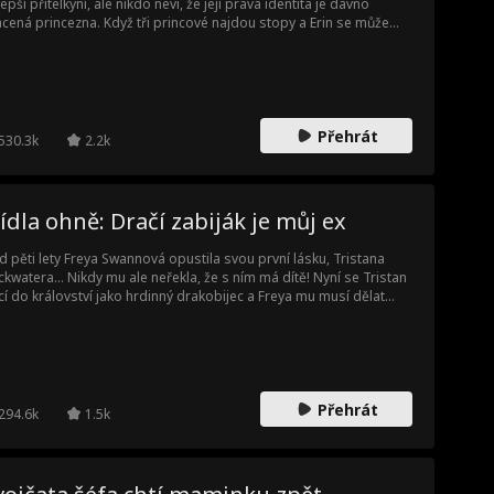
lepší přítelkyní, ale nikdo neví, že její pravá identita je dávno
acená princezna. Když tři princové najdou stopy a Erin se může
tit k rodině, její pravou princeznovskou identitu si přivlastní její
lepší přítelkyně. V mnoha následujících nebezpečných situacích
nc Charles opakovaně chrání Erin, což způsobí, že Erin začne cítit
o jiného ke svému "bratrovi" Charlesovi.
Přehrát
530.3k
2.2k
ídla ohně: Dračí zabiják je můj ex
d pěti lety Freya Swannová opustila svou první lásku, Tristana
ckwatera... Nikdy mu ale neřekla, že s ním má dítě! Nyní se Tristan
cí do království jako hrdinný drakobijec a Freya mu musí dělat
bní služebnou. Odhalí mu konečně pravdu?
Přehrát
294.6k
1.5k