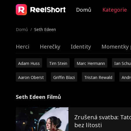
Domů
Kategorie
Domů
/
Seth Edeen
Herci
Herečky
Identity
Momentky 
Adam Huss
Tim Stein
Marc Hermann
Ian Sch
Aaron Oberst
Griffin Blazi
Tristan Rewald
Andr
Seth Edeen Filmů
Zrušená svatba: Tato
bez lítosti