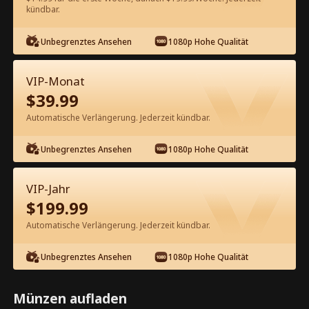
60
Jetzt entsperren
kündbar.
Unbegrenztes Ansehen
1080p Hohe Qualität
Kostenlos in der App ansehen
VIP-Monat
$
39.99
Automatische Verlängerung. Jederzeit kündbar.
Unbegrenztes Ansehen
1080p Hohe Qualität
Episode 12 - Das Doppelleben meines
VIP-Jahr
milliardenschweren Ehemannes
$
199.99
Kompletter Film
Automatische Verlängerung. Jederzeit kündbar.
1-49
Alle Episoden
Unbegrenztes Ansehen
1080p Hohe Qualität
12
13
14
15
16
1
Münzen aufladen