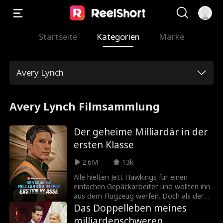
Startseite
Kategorien
Marke
Avery Lynch
Avery Lynch Filmsammlung
Der geheime Milliardär in der
ersten Klasse
2.6M
13k
Alle hielten Jett Hawkings für einen
einfachen Gepäckarbeiter und wollten ihn
aus dem Flugzeug werfen. Doch als der
Flieger im Sturm abzustürzen droht,
Das Doppelleben meines
entpuppt er sich als heimlicher Retter!
milliardenschweren