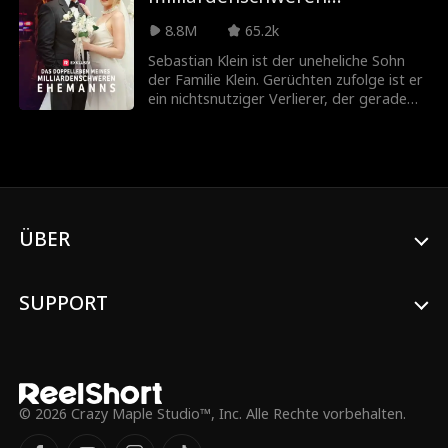
Ehemannes
8.8M
65.2k
Sebastian Klein ist der uneheliche Sohn
der Familie Klein. Gerüchten zufolge ist er
ein nichtsnutziger Verlierer, der gerade
aus dem Gefängnis entlassen wurde. Kein
Mädchen, das bei klarem Verstand ist,
würde ihn heiraten, bis Natalie Quinn es
tut. Sie weiß nicht, dass sie tatsächlich
einen heimlichen Milliardär geheiratet hat!
Was wird passieren, wenn sie die
Wahrheit herausfindet? Die bessere
ÜBER
Frage ist... warum verbirgt Sebastian Klein
überhaupt seine Identität?!
SUPPORT
© 2026 Crazy Maple Studio™, Inc. Alle Rechte vorbehalten.