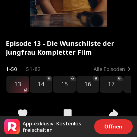
Episode 13 - Die Wunschliste der
Jungfrau Kompletter Film
1-50
51-82
Alle Episoden
13
14
15
16
17
1
App-exklusiv: Kostenlos
76.6k
85.3k
Teilen
Öffnen
freischalten