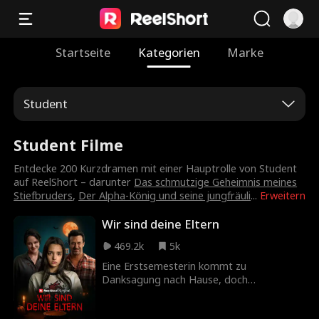
Startseite
Kategorien
Marke
Student
Student Filme
Entdecke 200 Kurzdramen mit einer Hauptrolle von Student
auf ReelShort – darunter
Das schmutzige Geheimnis meines
Stiefbruders
,
Der Alpha-König und seine jungfräuli
...
Erweitern
Wir sind deine Eltern
469.2k
5k
Eine Erstsemesterin kommt zu
Danksagung nach Hause, doch
irgendetwas ist anders als früher.