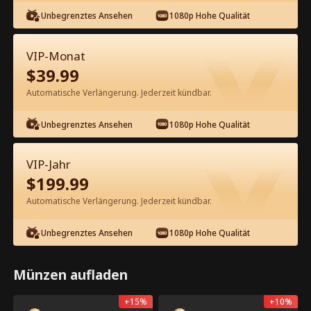
Kostenlos in der App ansehen
Unbegrenztes Ansehen
1080p Hohe Qualität
VIP-Monat
$
39.99
Automatische Verlängerung. Jederzeit kündbar.
Episode 15 - Die Wunschliste der
Jungfrau Kompletter Film
Unbegrenztes Ansehen
1080p Hohe Qualität
1-50
51-82
Alle Episoden
VIP-Jahr
$
199.99
15
16
17
18
19
2
Automatische Verlängerung. Jederzeit kündbar.
Unbegrenztes Ansehen
1080p Hohe Qualität
Münzen aufladen
App-exklusiv: Kostenlos
64.2k
85.3k
Teilen
Öffnen
freischalten
+
15
%
+
10
%