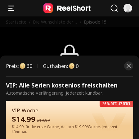
Startseite
/
Die Wunschliste der J
/
Episode 15
ungfrau
Preis
:
60
Guthaben
:
0
Dies ist eine kostenpflichtige
VIP: Alle Serien kostenlos freischalten
Episode. Bitte entsperren, um
Automatische Verlängerung. Jederzeit kündbar.
weiterzusehen.
26% REDUZIERT
VIP-Woche
$
14.99
$
19.99
60
Jetzt entsperren
$14.99 für die erste Woche, danach $19.99/Woche. Jederzeit
kündbar.