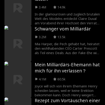
sexy neuer COO Kasey Johnson nur ein
mächtiger Verbündeter oder etwas
3.4M
14.9k
mehr?
In der glamourösen und zugleich brutalen
Welt des Modelns entdeckt Claire Duval
am Vorabend ihrer Hochzeit den Verrat
ihres Verlobten. Sie schließt sich mit dem
Schwanger vom Milliardär
Mogul Christian Cross zu einer
Vernunftehe zusammen und begibt sich
3.2M
13.5k
auf eine Reise, um ihr Leben und ihre
Mia Harper, die Pech gehabt hat, heiratet
Karriere zurückzugewinnen, wobei sie vor
den wohlhabenden CEO Carter Prescott
dem Hintergrund der hochriskanten
als Teil eines Deals. Aus der Fake-Ehe wird
Modeindustrie mit Liebe, Täuschung und
schnell echte Liebe. Doch ihre Beziehung
dem Wunsch nach Gerechtigkeit
wird auf die Probe gestellt, als Carters
zurechtkommt.
Mein Milliardärs-Ehemann hat
verrückte Ex-Freundin Lily alles daran
mich für ihn verlassen？
setzt, ihn zurückzugewinnen. Die Situation
wird noch komplizierter, als Mia erfährt,
4.1M
60.5k
dass sie von Carter schwanger ist und
dass Lily ihre lange verschwundene
Joyce will sich von ihrem Ehemann Henry
Stiefschwester ist...
scheiden lassen, weil er keine Erektion
bekommen kann. Doch Henry weigert
sich, sie aus ihrer sexlosen Ehe zu
Rezept zum Vortäuschen einer
entlassen. Sein Erbe steht auf dem Spiel,