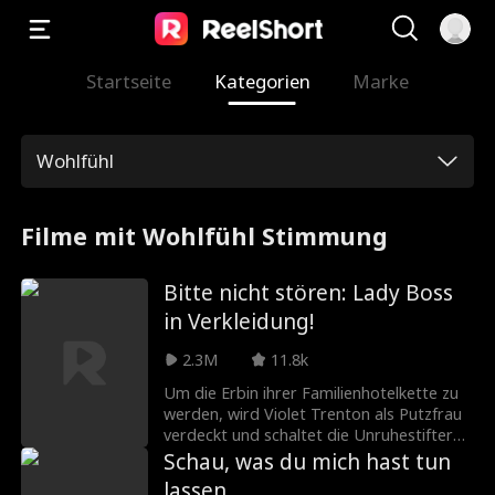
Startseite
Kategorien
Marke
Wohlfühl
Filme mit Wohlfühl Stimmung
Bitte nicht stören: Lady Boss
in Verkleidung!
2.3M
11.8k
Um die Erbin ihrer Familienhotelkette zu
werden, wird Violet Trenton als Putzfrau
verdeckt und schaltet die Unruhestifter
einen nach dem anderen aus. Wird es ihr
Schau, was du mich hast tun
gelingen und das Hotel retten? Und ist ihr
lassen