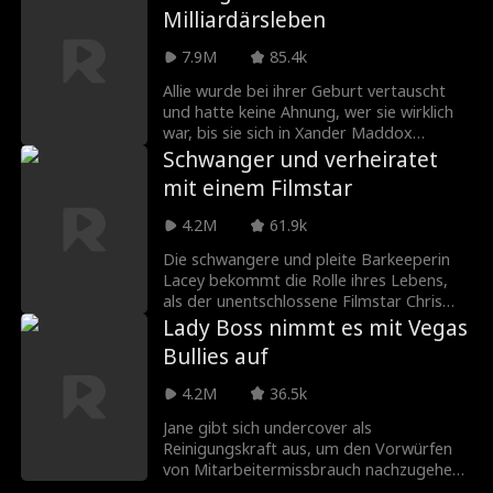
eifersüchtigen Rivalen, einen stalkenden
Milliardärsleben
zu spielen. Ihre Scheinehe muss den Test
Ex-Verlobten und eine völlig verrückte Ex-
von Edwards strenger Großmutter,
Frau kämpfen, die alles tun wird, um sie
7.9M
85.4k
seinem unheimlichen jüngeren Bruder ...
zu trennen.
und sich selbst bestehen.
Allie wurde bei ihrer Geburt vertauscht
und hatte keine Ahnung, wer sie wirklich
war, bis sie sich in Xander Maddox
verliebte. Da erhält sie ihre DNA-
Schwanger und verheiratet
Ergebnisse. Jetzt ist sie hin- und
mit einem Filmstar
hergerissen zwischen dem Risiko, Xander
zu sagen, wer ihr Vater wirklich ist, und
4.2M
61.9k
ihn zu verlieren, oder eine Lüge vor dem
Mann zu verbergen, den sie liebt.
Die schwangere und pleite Barkeeperin
Lacey bekommt die Rolle ihres Lebens,
als der unentschlossene Filmstar Chris
Powell sie fragt, ob sie als seine Verlobte
Lady Boss nimmt es mit Vegas
posieren kann. Keiner von beiden weiß,
Bullies auf
dass das Baby, das sie erwartet,
tatsächlich von ihm ist.
4.2M
36.5k
Jane gibt sich undercover als
Reinigungskraft aus, um den Vorwürfen
von Mitarbeitermissbrauch nachzugehen.
Aber als sie gezwungen ist, ihre wahre