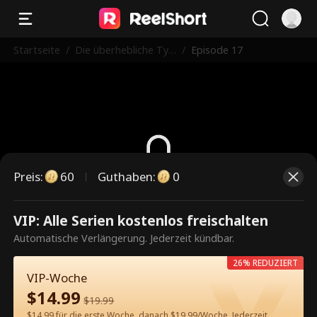
Startseite
/
Die überhebliche Tyr
/
Episode 17
annin und ihre gefloh
ene Frau
Preis
:
60
Guthaben
:
0
Dies ist eine kostenpflichtige
VIP: Alle Serien kostenlos freischalten
Episode. Bitte entsperren, um
Automatische Verlängerung. Jederzeit kündbar.
weiterzusehen.
26% REDUZIERT
VIP-Woche
$
14.99
$
19.99
60
Jetzt entsperren
$14.99 für die erste Woche, danach $19.99/Woche. Jederzeit