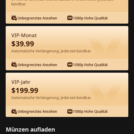
kündbar.
Kostenlos in der App ansehen
Unbegrenztes Ansehen
1080p Hohe Qualität
VIP-Monat
$
39.99
Automatische Verlängerung. Jederzeit kündbar.
Unbegrenztes Ansehen
1080p Hohe Qualität
Episode 17 - Die überhebliche
Tyrannin und ihre geflohene Frau
VIP-Jahr
Kompletter Film
$
199.99
1-50
51-98
Alle Episoden
Automatische Verlängerung. Jederzeit kündbar.
17
18
19
20
21
2
Unbegrenztes Ansehen
1080p Hohe Qualität
Münzen aufladen