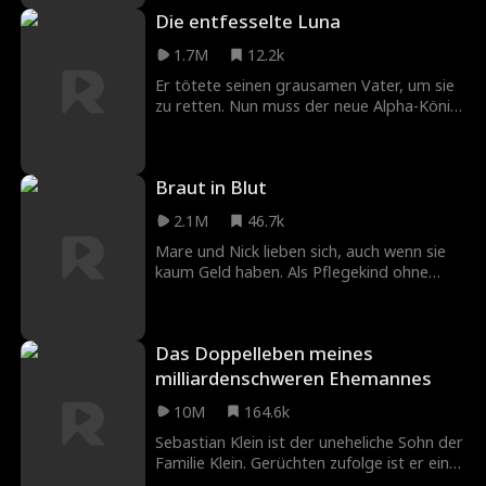
Die entfesselte Luna
1.7M
12.2k
Er tötete seinen grausamen Vater, um sie
zu retten. Nun muss der neue Alpha-König
seine Schicksalsgefährtin verstecken und
eine falsche Luna als Köder einsetzen, um
ihr Leben zu schützen. Doch während er
Braut in Blut
im Kampf fernbleibt, wird sie von der
falschen Luna entdeckt und grausam
2.1M
46.7k
gefoltert. Kann sie lange genug überleben,
bis der Alpha-König zurückkehrt und Rache
Mare und Nick lieben sich, auch wenn sie
nimmt?
kaum Geld haben. Als Pflegekind ohne
eigene Familie wünscht sich Mare nichts
sehnlicher als eine Hochzeit mit Nicks
Familie. Doch Nick schweigt über seine
Das Doppelleben meines
Vergangenheit. Dann taucht plötzlich seine
Mutter auf. Sie wirkt herzlich – fast zu
milliardenschweren Ehemannes
herzlich. Sie lädt Mare auf das alte
10M
164.6k
Familienanwesen von Thornwoods ein und
will dort die Hochzeit ausrichten. Doch am
Sebastian Klein ist der uneheliche Sohn der
Morgen der Zeremonie findet Mare
Familie Klein. Gerüchten zufolge ist er ein
etwas, das alles verändert. Plötzlich wird
nichtsnutziger Verlierer, der gerade aus