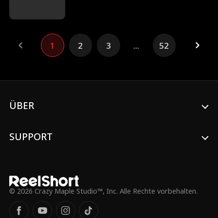
Phoenix Ryan, eine legendäre Navy SEAL
Offizierin, ihr ruhiges Leben als Besitzerin
eines Lokals in einer kleinen Stadt. Sie
macht sich auf den Weg, ihre Tochter zu
1
2
3
...
52
retten und das Navarro-Kartell zu
vernichten.
ÜBER
SUPPORT
© 2026 Crazy Maple Studio™, Inc. Alle Rechte vorbehalten.