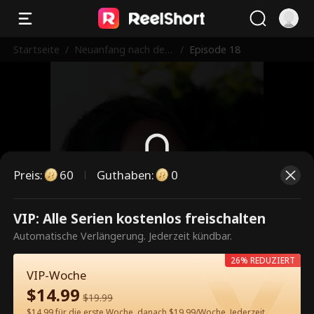
Startseite
/
Neuanfang nach der
/
Episode 18
Scheidung
Preis
:
60
Guthaben
:
0
Dies ist eine kostenpflichtige
VIP: Alle Serien kostenlos freischalten
Episode. Bitte entsperren, um
Automatische Verlängerung. Jederzeit kündbar.
weiterzusehen.
26% REDUZIERT
VIP-Woche
$
14.99
$
19.99
60
Jetzt entsperren
$14.99 für die erste Woche, danach $19.99/Woche. Jederzeit