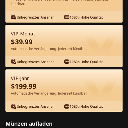
kündbar.
Kostenlos in der App ansehen
Unbegrenztes Ansehen
1080p Hohe Qualität
VIP-Monat
$
39.99
Automatische Verlängerung. Jederzeit kündbar.
Unbegrenztes Ansehen
1080p Hohe Qualität
Episode 18 - Neuanfang nach der
Scheidung Kompletter Film
VIP-Jahr
$
199.99
1-50
51-61
Alle Episoden
Automatische Verlängerung. Jederzeit kündbar.
18
19
20
21
22
2
Unbegrenztes Ansehen
1080p Hohe Qualität
Münzen aufladen