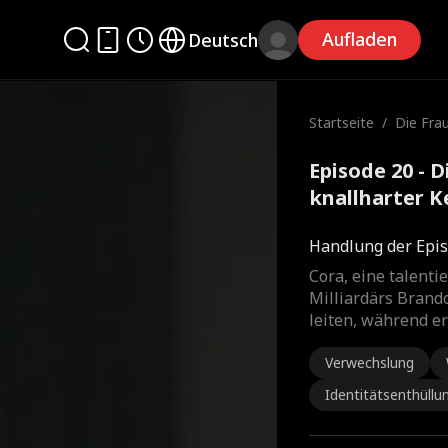
Aufladen
Deutsch
Startseite
/
Die Frau
allharte
Episode 20 - D
knallharter K
Handlung der Epis
Cora, eine talenti
Milliardärs Brand
leiten, während er
Verwechslung
Identitätsenthüllu