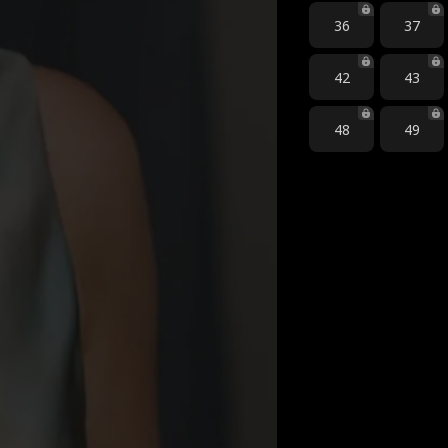
36
37
42
43
48
49