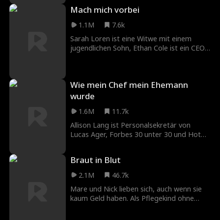
Mach mich vorbei
1.1M
7.6k
Sarah Loren ist eine Witwe mit einem
jugendlichen Sohn, Ethan Cole ist ein CEO
von Big Shot, der ihre Firma erwerben
möchte. Er sieht arrogant, brillant und
unnötig gut aus, und er wird vor nichts
Wie mein Chef mein Ehemann
aufhören, um das zu bekommen, was er
will und was er will ... ist Sarahs Herz.
wurde
1.6M
11.7k
Allison Lang ist Personalsekretär von
Lucas Ager, Forbes 30 unter 30 und Hot
Shot -CEO von Ager Enterprises. Um ihren
Ex-Freund Kyle von ihrem Rücken zu holen,
Braut in Blut
schreibt ihm Allison ihm, dass sie jetzt mit
Lucas Ager zusammen ist, aber was
2.1M
46.7k
passiert, wenn eine Schicksalswendung
Mare und Nick lieben sich, auch wenn sie
passiert und die gesamte Firma ihre SMS
kaum Geld haben. Als Pflegekind ohne
sieht?! Wird Lucas Agerer sie feuern ...
eigene Familie wünscht sich Mare nichts
oder wird Geheimnisse ihrer
sehnlicher als eine Hochzeit mit Nicks
Vergangenheit ans Licht kommen?