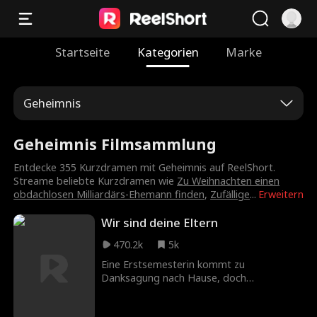
Startseite
Kategorien
Marke
Geheimnis
Geheimnis Filmsammlung
Entdecke 355 Kurzdramen mit Geheimnis auf ReelShort.
Streame beliebte Kurzdramen wie
Zu Weihnachten einen
obdachlosen Milliardärs-Ehemann finden
,
Zufällige
...
Erweitern
Wir sind deine Eltern
470.2k
5k
Eine Erstsemesterin kommt zu
Danksagung nach Hause, doch
irgendetwas ist anders als früher.