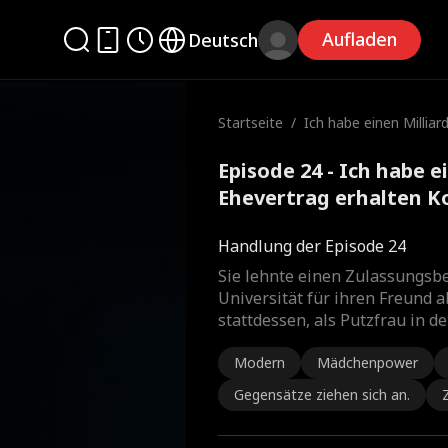
Aufladen
Deutsch
Startseite
/
Ich habe einen Milliar
hevertrag erhalten
Episode 24 - Ich habe e
Ehevertrag erhalten K
Handlung der Episode 24
Sie lehnte einen Zulassungsbe
Universität für ihren Freund a
stattdessen, als Putzfrau in d
Modern
Mädchenpower
Gegensätze ziehen sich an.