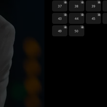
37
38
39
43
44
45
49
50