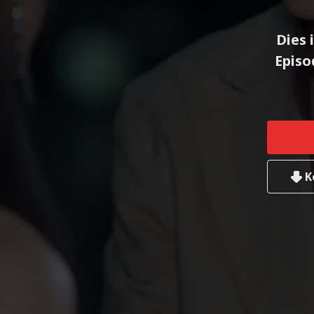
Dies 
Episo
K