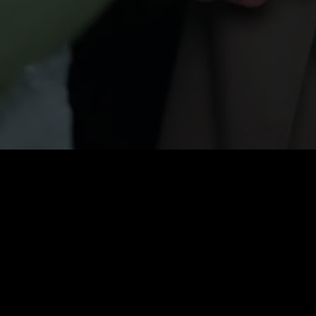
Preis
:
60
Guthaben
:
0
VIP: Alle Serien kostenlos freischalten
Automatische Verlängerung. Jederzeit kündbar.
VIP-Woche
$
19.99
Automatische Verlängerung. Jederzeit kündbar.