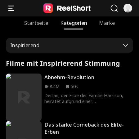
Startseite
Kategorien
Marke
Inspirierend
Filme mit Inspirierend Stimmung
Abnehm-Revolution
8.4M
50k
Declan, der Erbe der Familie Harrison,
heiratet aufgrund einer
Familienvereinbarung Claire, die Tochter
eines wohlhabenden Magnaten. An ihrem
Hochzeitstag muss Declan jedoch
Das starke Comeback des Elite-
schockiert feststellen, dass Claire, die er
zum ersten Mal trifft, eine übergewichtige
Erben
Frau ist, die fast über 130 kg wiegt. Die