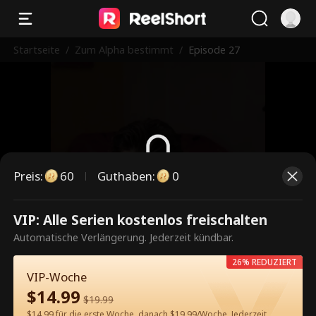
Startseite
/
Zum Alpha bestimmt
/
Episode 27
Preis
:
60
Guthaben
:
0
Dies ist eine kostenpflichtige
VIP: Alle Serien kostenlos freischalten
Episode. Bitte entsperren, um
Automatische Verlängerung. Jederzeit kündbar.
weiterzusehen.
26% REDUZIERT
VIP-Woche
$
14.99
$
19.99
60
Jetzt entsperren
$14.99 für die erste Woche, danach $19.99/Woche. Jederzeit