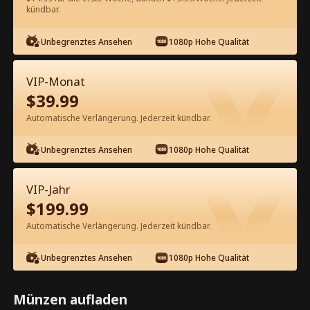
kündbar.
Kostenlos in der App ansehen
Unbegrenztes Ansehen
1080p Hohe Qualität
VIP-Monat
$
39.99
Automatische Verlängerung. Jederzeit kündbar.
Unbegrenztes Ansehen
1080p Hohe Qualität
Episode 27 - Zum Alpha bestimmt
Kompletter Film
VIP-Jahr
$
199.99
1-50
51-70
Alle Episoden
Automatische Verlängerung. Jederzeit kündbar.
27
28
29
30
31
3
Unbegrenztes Ansehen
1080p Hohe Qualität
Münzen aufladen