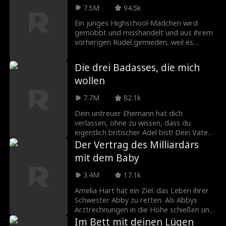
auch der Onkel des Drecksacks war!
7.5M
94.5k
Ein junges Highschool-Mädchen wird
gemobbt und misshandelt und aus ihrem
vorherigen Rudel gemieden, weil es
keinen Wolf hat. Als sie sich einem neuen
Rudel anschließt, trifft sie auf einen
Die drei Badasses, die mich
schneidigen Mann, der sich in sie verliebt
wollen
– nur dass dieser Mann ihr überlegener
Alpha und der Neffe des einzigen Mannes
7.7M
82.1k
ist, der ihren Tod will.
Dein untreuer Ehemann hat dich
verlassen, ohne zu wissen, dass du
eigentlich britischer Adel bist! Dein Vater
findet drei coole Verlobte für dich, um es
Der Vertrag des Milliardärs
ihm zu zeigen. Aber du hast nur sieben
mit dem Baby
Tage, um dich zu entscheiden! Wen wählst
du? Oder nimmst du alle drei?
3.4M
17.1k
Amelia Hart hat ein Ziel: das Leben ihrer
Schwester Abby zu retten. Als Abbys
Arztrechnungen in die Höhe schießen und
ihre Welt zusammenbricht, führt Amelia
Im Bett mit deinen Lügen