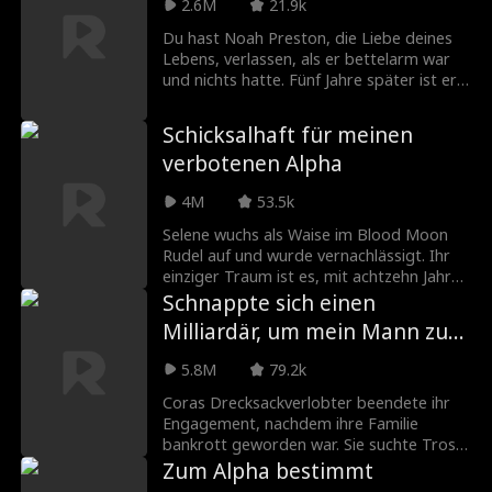
2.6M
21.9k
Trauzeuge ist. Als ihre ungeklärten
Gefühle wieder aufkommen, beschließt
Du hast Noah Preston, die Liebe deines
Emma, sich für das Wochenende mit Liam
Lebens, verlassen, als er bettelarm war
zu verabreden. Sie hofft, damit ihren Ex
und nichts hatte. Fünf Jahre später ist er
dazu zu bringen, sie in Ruhe zu lassen.
nun ein Milliardär, der Ihr Unternehmen
übernehmen und Ihnen das Leben zur
Schicksalhaft für meinen
Hölle machen will. Wirst du ihm die
verbotenen Alpha
Wahrheit darüber sagen, warum du ihn
wirklich verlassen hast, oder ist es zu spät
4M
53.5k
für eine zweite Chance auf die Liebe?
Selene wuchs als Waise im Blood Moon
Rudel auf und wurde vernachlässigt. Ihr
einziger Traum ist es, mit achtzehn Jahren
von ihren Peinigern wegzulaufen. Doch die
Schnappte sich einen
Mondgöttin hatte andere Pläne mit ihr
Milliardär, um mein Mann zu
und bald entdeckt Selene, dass ihr
sein
Gefährte Alpha Jackson vom Blood Moon
5.8M
79.2k
Rudel ist, genau der Mann, den sie hasst
und von dem sie weglaufen möchte...
Coras Drecksackverlobter beendete ihr
oder ist er der Richtige? Was passiert,
Engagement, nachdem ihre Familie
wenn ein anderer Alpha behauptet, ihr
bankrott geworden war. Sie suchte Trost,
Gefährte zu sein?!
ging in eine Bar und schlief mit dem
Zum Alpha bestimmt
reichsten Mann der Stadt, der zufällig