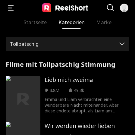
Startseite
Kategorien
Marke
Tollpatschig
Filme mit Tollpatschig Stimmung
Lieb mich zweimal
3.8M
49.3k
Emma und Liam verbrachten eine
wunderbare Nacht miteinander. Aber
diese endete abrupt, als Liam am
nächsten Morgen ohne eine Erklärung
verschwand. Sechs Monate später treffen
Wir werden wieder lieben
sie sich auf der Hochzeit von Emmas
Schwester wieder, bei der Liam der