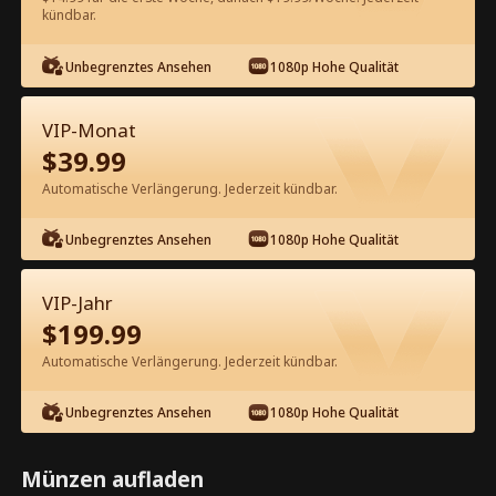
60
Jetzt entsperren
kündbar.
Unbegrenztes Ansehen
1080p Hohe Qualität
Kostenlos in der App ansehen
VIP-Monat
$
39.99
Automatische Verlängerung. Jederzeit kündbar.
Unbegrenztes Ansehen
1080p Hohe Qualität
Episode 29 - Die Rückkehr der Erbin:
VIP-Jahr
Beschützt und geliebt vom Chef
$
199.99
Kompletter Film
Automatische Verlängerung. Jederzeit kündbar.
0-49
50
Alle Episoden
Unbegrenztes Ansehen
1080p Hohe Qualität
29
30
31
32
33
3
Münzen aufladen