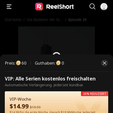
Startseite
/
Die Rückkehr der Erbi
/
Episode 29
n: Beschützt und geli
ebt vom Chef
Preis
:
60
Guthaben
:
0
VIP: Alle Serien kostenlos freischalten
Dies ist eine kostenpflichtige
Automatische Verlängerung. Jederzeit kündbar.
Episode. Bitte entsperren, um
26% REDUZIERT
weiterzusehen.
VIP-Woche
$
14.99
$
19.99
$14.99 für die erste Woche, danach $19.99/Woche. Jederzeit